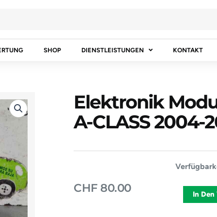
ERTUNG
SHOP
DIENSTLEISTUNGEN
KONTAKT
Elektronik Mo
A-CLASS 2004-2
Elektronik
Verfügbarke
Modul
CHF
80.00
MERCEDES
In Den
BENZ
A-