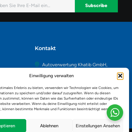
Subscribe
native:
Kontakt
Autoverwertung Khatib GmbH,
Riedackerweg 14, 8107 Buchs,
Einwilligung verwalten
Schweiz
admin@autobuchs.ch
ptimales Erlebnis zu bieten, verwenden wir Technologien wie Cookies, um
mationen zu speichern und/oder darauf zuzugreifen. Wenn du diesen
043 243 50 30
n zustimmst, können wir Daten wie das Surfverhalten oder eindeutige IDs
ebsite verarbeiten. Wenn du deine Einwilligung nicht erteilst oder
t, können bestimmte Merkmale und Funktionen beeinträchtigt werden.
ptieren
Ablehnen
Einstellungen Ansehen