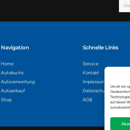
E-
Mail
Alter
Navigation​
Schnelle Links
Home
Service
Autobuchs
Kontakt
Autoverwertung
Impressum
Um dir ein o
Autoankauf
Datenschutz
Geräteinfor
Technologie
Shop
AGB
auf dieser W
zurückziehs
Akze