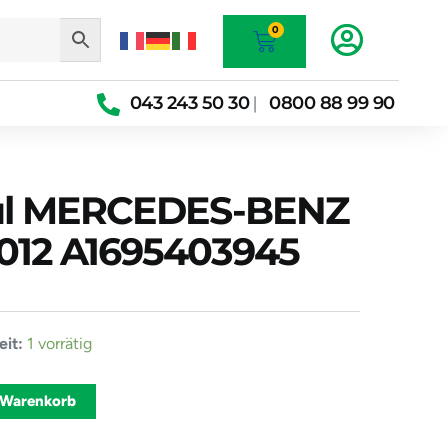
Warenkorb
0
043 243 50 30
0800 88 99 90
|
dul MERCEDES-BENZ
012 A1695403945
it:
1 vorrätig
-
Alternative:
 Warenkorb