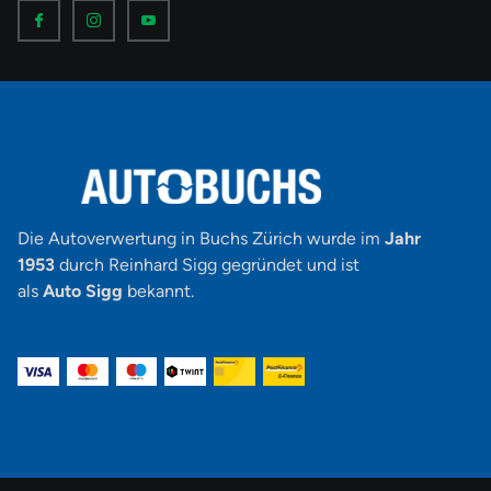
I
I
I
c
c
c
o
o
o
n
n
n
-
-
-
f
i
y
a
n
o
c
s
u
e
t
t
b
a
u
o
g
b
o
r
e
k
a
-
m
v
-
1
Die Autoverwertung in Buchs Zürich wurde im
Jahr
1953
durch Reinhard Sigg gegründet und ist
als
Auto Sigg
bekannt.