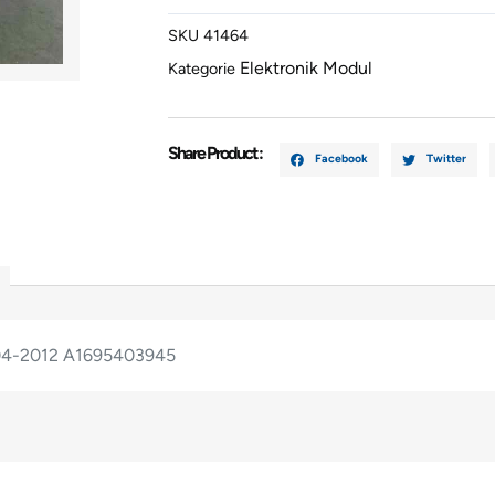
CLASS
SKU
41464
2004-
Elektronik Modul
2012
Kategorie
A16954039
Menge
Share Product :
Facebook
Twitter
04-2012 A1695403945