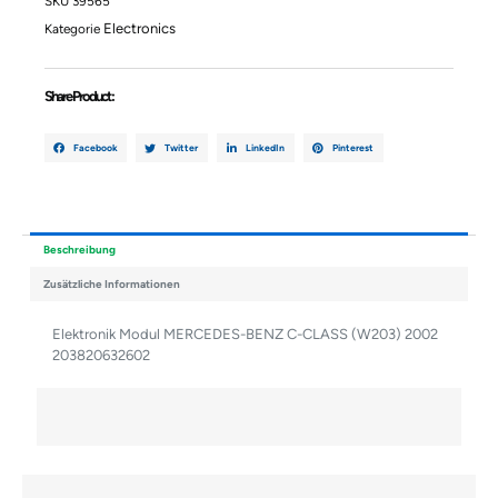
SKU
39565
2002
Electronics
Kategorie
203820632602
Menge
Share Product :
Facebook
Twitter
LinkedIn
Pinterest
Beschreibung
Zusätzliche Informationen
Elektronik Modul MERCEDES-BENZ C-CLASS (W203) 2002
203820632602