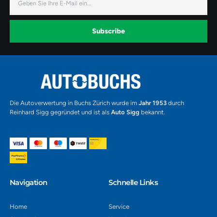
Mail
e
t
t
b
a
u
o
g
b
o
r
e
k
a
-
Subscribe
m
v
-
1
Alternative:
Die Autoverwertung in Buchs Zürich wurde im
Jahr 1953
durch
Reinhard Sigg gegründet und ist als
Auto Sigg
bekannt.
Navigation​
Schnelle Links
Home
Service