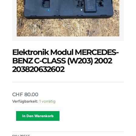
Elektronik Modul MERCEDES-
BENZ C-CLASS (W203) 2002
203820632602
CHF
80.00
Elektronik
Verfügbarkeit:
1 vorrätig
Modul
MERCEDES-
Alternative:
In Den Warenkorb
BENZ
C-
CLASS
(W203)