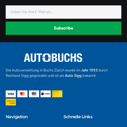
-
-
-
f
i
y
a
n
o
E-
c
s
u
Mail
e
t
t
b
a
u
o
g
b
o
r
e
k
a
-
Subscribe
m
v
-
1
Alternative:
Die Autoverwertung in Buchs Zürich wurde im
Jahr 1953
durch
Reinhard Sigg gegründet und ist als
Auto Sigg
bekannt.
Navigation​
Schnelle Links