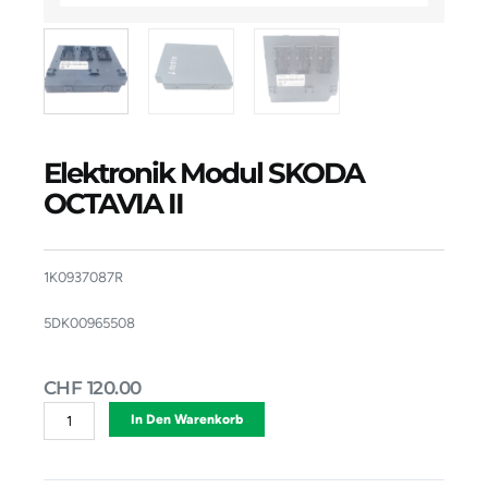
Elektronik Modul SKODA
OCTAVIA II
1K0937087R
5DK00965508
CHF
120.00
Elektronik
Alternative:
In Den Warenkorb
Modul
SKODA
OCTAVIA