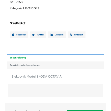
II
SKU
7358
Menge
Electronics
Kategorie
Share Product :
Facebook
Twitter
LinkedIn
Pinterest
Beschreibung
Zusätzliche Informationen
Elektronik Modul SKODA OCTAVIA II