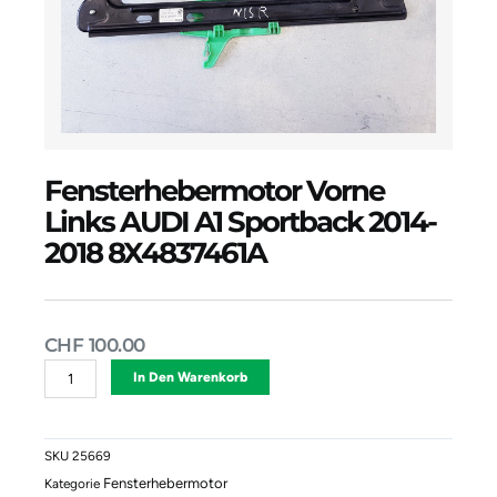
Fensterhebermotor Vorne
Links AUDI A1 Sportback 2014-
2018 8X4837461A
CHF
100.00
Fensterhebermotor
Alternative:
In Den Warenkorb
Vorne
Links
AUDI
A1
SKU
25669
Sportback
Fensterhebermotor
Kategorie
2014-