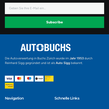
f
i
y
a
n
o
E-
c
s
u
Mail
e
t
t
b
a
u
o
g
b
o
r
e
k
a
-
Subscribe
m
v
-
1
Alternative:
Die Autoverwertung in Buchs Zürich wurde im
Jahr 1953
durch
Reinhard Sigg gegründet und ist als
Auto Sigg
bekannt.
Navigation​
Schnelle Links