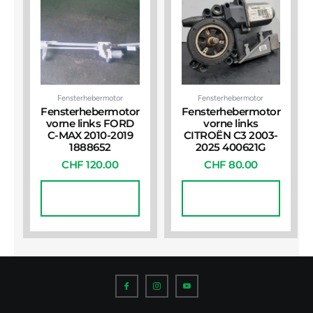
Fensterhebermotor
Fensterhebermotor
Fensterhebermotor
Fensterhebermotor
vorne links FORD
vorne links
C-MAX 2010-2019
CITROËN C3 2003-
1888652
2025 400621G
CHF
120.00
CHF
80.00
In Den
In Den
Warenkorb
Warenkorb
I
I
I
c
c
c
o
o
o
n
n
n
-
-
-