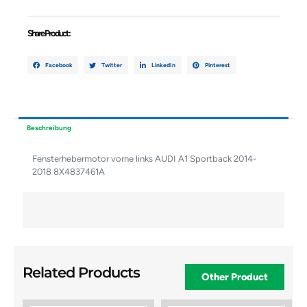
2018
8X4837461A
Share Product :
Menge
Facebook
Twitter
LinkedIn
Pinterest
Beschreibung
Fensterhebermotor vorne links AUDI A1 Sportback 2014-
2018 8X4837461A
Related Products
Other Product