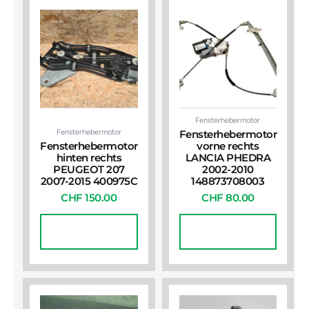
Fensterhebermotor
Fensterhebermotor
Fensterhebermotor
Fensterhebermotor
vorne rechts
hinten rechts
LANCIA PHEDRA
PEUGEOT 207
2002-2010
2007-2015 400975C
148873708003
CHF
150.00
CHF
80.00
In Den
In Den
Warenkorb
Warenkorb