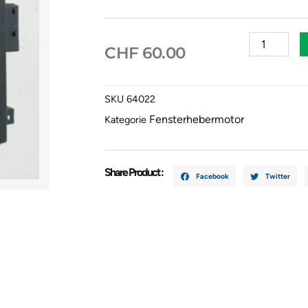
Fensterheb
CHF
60.00
Vorne
Links
CITROËN
SKU
64022
C4
Fensterhebermotor
Kategorie
Picasso
I
MPV
(UD_)
Share Product :
Facebook
Twitter
2.0
HDi
138
968249588
Menge