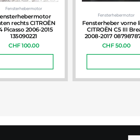
Fensterhebermotor
Fensterhebermotor
ensterhebermotor
nten rechts CITROËN
Fensterheber vorne l
4 Picasso 2006-2015
CITROËN C5 III Bre
135090221
2008-2017 0879878
CHF
100.00
CHF
50.00
In Den Warenkorb
In Den Warenkorb
E-