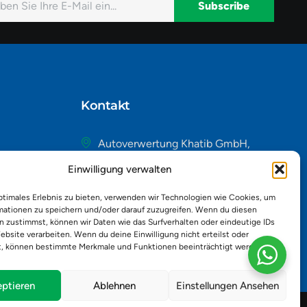
Subscribe
native:
Kontakt
Autoverwertung Khatib GmbH,
Riedackerweg 14, 8107 Buchs,
Einwilligung verwalten
Schweiz
admin@autobuchs.ch
ptimales Erlebnis zu bieten, verwenden wir Technologien wie Cookies, um
mationen zu speichern und/oder darauf zuzugreifen. Wenn du diesen
043 243 50 30
n zustimmst, können wir Daten wie das Surfverhalten oder eindeutige IDs
ebsite verarbeiten. Wenn du deine Einwilligung nicht erteilst oder
t, können bestimmte Merkmale und Funktionen beeinträchtigt werden.
ptieren
Ablehnen
Einstellungen Ansehen