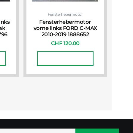
Fensterhebermotor
inks
Fensterhebermotor
ak
vorne links FORD C-MAX
796
2010-2019 1888652
CHF
120.00
In Den Warenkorb