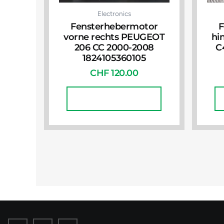
Electronics
Fensterhebermotor
F
vorne rechts PEUGEOT
hi
206 CC 2000-2008
C
1824105360105
CHF
120.00
In Den Warenkorb
I
I
I