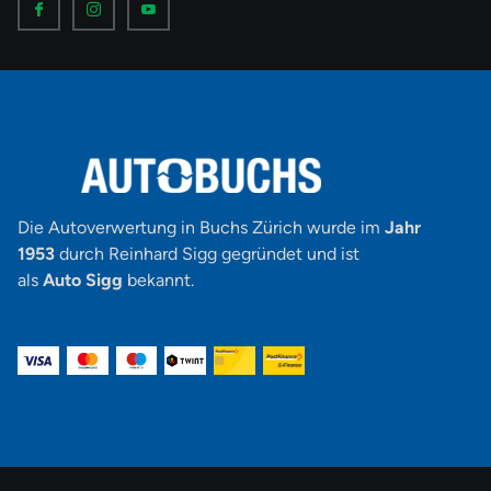
c
c
c
o
o
o
n
n
n
-
-
-
f
i
y
a
n
o
c
s
u
e
t
t
b
a
u
o
g
b
o
r
e
k
a
-
m
v
-
1
Die Autoverwertung in Buchs Zürich wurde im
Jahr
1953
durch Reinhard Sigg gegründet und ist
als
Auto Sigg
bekannt.