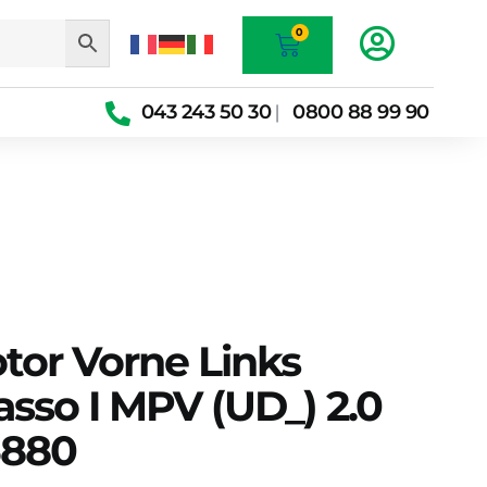
Warenkorb
0
043 243 50 30
0800 88 99 90
|
tor Vorne Links
sso I MPV (UD_) 2.0
5880