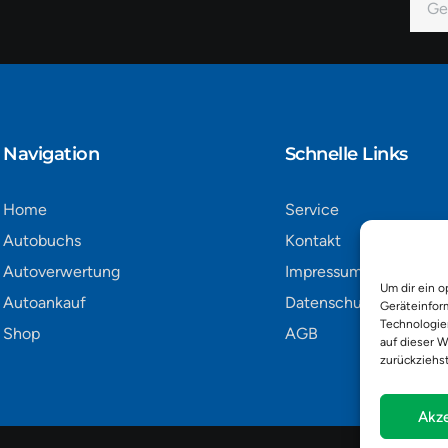
Mail
Alter
Navigation​
Schnelle Links
Home
Service
Autobuchs
Kontakt
Autoverwertung
Impressum
Um dir ein o
Autoankauf
Datenschutz
Geräteinfor
Technologie
Shop
AGB
auf dieser W
zurückziehs
Akze