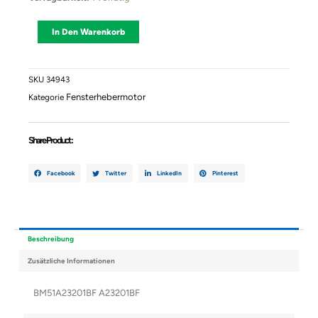
Vorne
Links
Alternative:
In Den Warenkorb
FORD
FOCUS
III
2012-
SKU
34943
2020
Fensterhebermotor
Kategorie
1870698
Menge
Share Product :
Facebook
Twitter
LinkedIn
Pinterest
Beschreibung
Zusätzliche Informationen
BM51A23201BF A23201BF