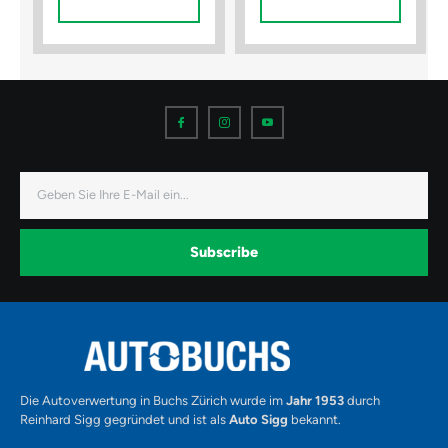
Warenkorb
Warenkorb
I
I
I
c
c
c
o
o
o
n
n
n
-
-
-
f
i
y
a
n
o
E-
c
s
u
Mail
e
t
t
b
a
u
o
g
b
o
r
e
k
a
-
Subscribe
m
v
-
1
Alternative:
Die Autoverwertung in Buchs Zürich wurde im
Jahr 1953
durch
Reinhard Sigg gegründet und ist als
Auto Sigg
bekannt.