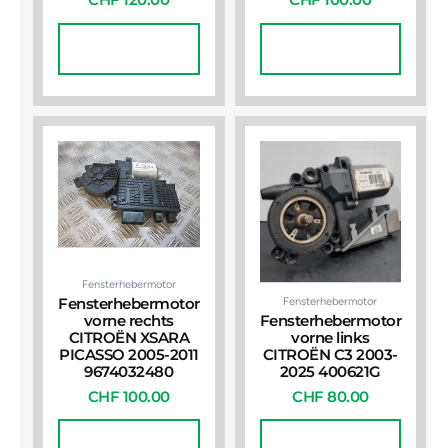
CHF
120.00
CHF
100.00
In Den
In Den
Warenkorb
Warenkorb
Fensterhebermotor
Fensterhebermotor
Fensterhebermotor
vorne rechts
Fensterhebermotor
CITROËN XSARA
vorne links
PICASSO 2005-2011
CITROËN C3 2003-
9674032480
2025 400621G
CHF
100.00
CHF
80.00
In Den
In Den