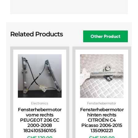
Related Products
Other Product
Electronics
Fensterhebermotor
Fensterhebermotor
Fensterhebermotor
vorne rechts
hinten rechts
PEUGEOT 206 CC
CITROËN C4
2000-2008
Picasso 2006-2015
1824105360105
135090221