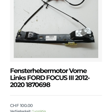
Fensterhebermotor Vorne
Links FORD FOCUS III 2012-
2020 1870698
CHF
100.00
Fensterhebermotor
Verfügbarkeit:
1 vorrätig