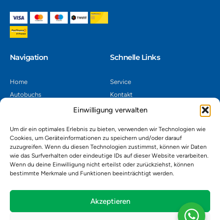
Navigation​
Schnelle Links
Home
Service
Autobuchs
Kontakt
Autoverwertung
Impressum
Einwilligung verwalten
Autoankauf
Datenschutz
Um dir ein optimales Erlebnis zu bieten, verwenden wir Technologien wie
Shop
AGB
Cookies, um Geräteinformationen zu speichern und/oder darauf
zuzugreifen. Wenn du diesen Technologien zustimmst, können wir Daten
Kontakt
wie das Surfverhalten oder eindeutige IDs auf dieser Website verarbeiten.
Wenn du deine Einwilligung nicht erteilst oder zurückziehst, können
bestimmte Merkmale und Funktionen beeinträchtigt werden.
Autoverwertung Khatib GmbH, Riedackerweg 14, 8107 Buchs,
Schweiz
admin@autobuchs.ch
Akzeptieren
043 243 50 30