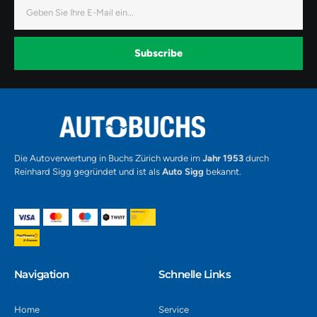
E-
c
s
u
Mail
e
t
t
b
a
u
o
g
b
o
r
e
k
a
-
Subscribe
m
v
-
1
Alternative:
Die Autoverwertung in Buchs Zürich wurde im
Jahr 1953
durch
Reinhard Sigg gegründet und ist als
Auto Sigg
bekannt.
Navigation​
Schnelle Links
Home
Service