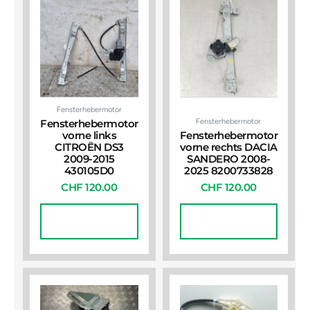
Fensterhebermotor
Fensterhebermotor
Fensterhebermotor
vorne links
Fensterhebermotor
CITROËN DS3
vorne rechts DACIA
2009-2015
SANDERO 2008-
430105D0
2025 8200733828
CHF
120.00
CHF
120.00
In Den
In Den
Warenkorb
Warenkorb