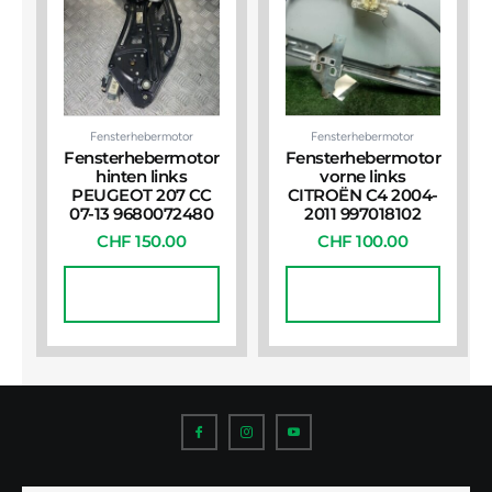
Fensterhebermotor
Fensterhebermotor
Fensterhebermotor
Fensterhebermotor
hinten links
vorne links
PEUGEOT 207 CC
CITROËN C4 2004-
07-13 9680072480
2011 997018102
CHF
150.00
CHF
100.00
In Den
In Den
Warenkorb
Warenkorb
I
I
I
c
c
c
o
o
o
n
n
n
-
-
-
f
i
y
a
n
o