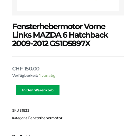
Fensterhebermotor Vorne
Links MAZDA 6 Hatchback
2009-2012 GS1D5897X
CHF
150.00
Fensterhebermotor
Verfügbarkeit:
1 vorrätig
Vorne
Links
Alternative:
In Den Warenkorb
MAZDA
6
Hatchback
2009-
SKU
31522
2012
Fensterhebermotor
Kategorie
GS1D5897X
Menge