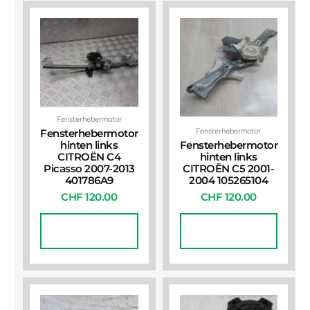
Fensterhebermotor
Fensterhebermotor
Fensterhebermotor
hinten links
Fensterhebermotor
CITROËN C4
hinten links
Picasso 2007-2013
CITROËN C5 2001-
401786A9
2004 105265104
CHF
120.00
CHF
120.00
In Den
In Den
Warenkorb
Warenkorb