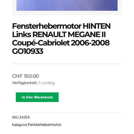
Fensterhebermotor HINTEN
Links RENAULT MEGANE II
Coupé-Cabriolet 2006-2008
GO10933
CHF
150.00
Fensterhebermotor
Verfügbarkeit:
1 vorrätig
HINTEN
Links
Alternative:
In Den Warenkorb
RENAULT
MEGANE
II
Coupé-
SKU
24324
Cabriolet
Fensterhebermotor
Kategorie
2006-
2008