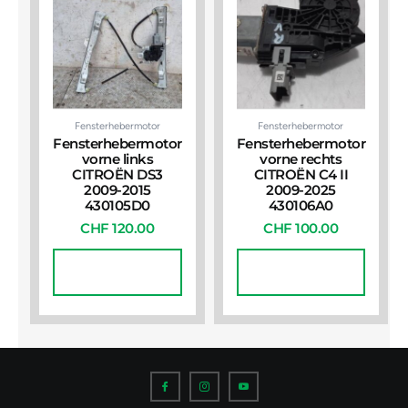
Fensterhebermotor
Fensterhebermotor
Fensterhebermotor
Fensterhebermotor
vorne links
vorne rechts
CITROËN DS3
CITROËN C4 II
2009-2015
2009-2025
430105D0
430106A0
CHF
120.00
CHF
100.00
In Den
In Den
Warenkorb
Warenkorb
I
I
I
c
c
c
o
o
o
n
n
n