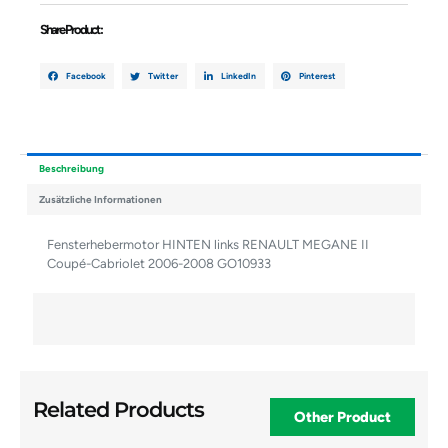
GO10933
Share Product :
Menge
Facebook
Twitter
LinkedIn
Pinterest
Beschreibung
Zusätzliche Informationen
Fensterhebermotor HINTEN links RENAULT MEGANE II
Coupé-Cabriolet 2006-2008 GO10933
Related Products
Other Product