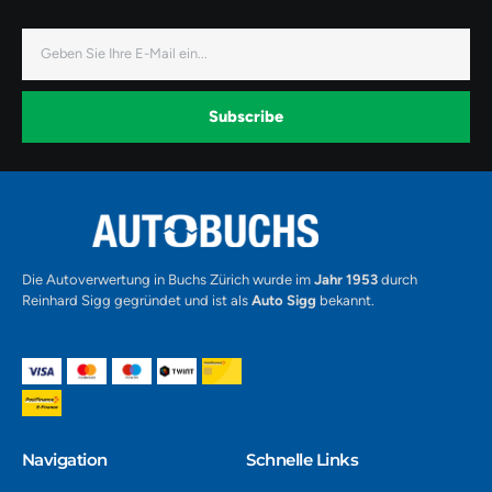
-
-
-
f
i
y
a
n
o
E-
c
s
u
Mail
e
t
t
b
a
u
o
g
b
o
r
e
k
a
-
Subscribe
m
v
-
1
Alternative:
Die Autoverwertung in Buchs Zürich wurde im
Jahr 1953
durch
Reinhard Sigg gegründet und ist als
Auto Sigg
bekannt.
Navigation​
Schnelle Links