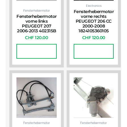
Electronics
Fensterhebermotor
Fensterhebermotor
Fensterhebermotor
vorne rechts
vorne links
PEUGEOT 206 CC
PEUGEOT 207
2000-2008
2006-2013 402315B
1824105360105
CHF
120.00
CHF
120.00
In Den
In Den
Warenkorb
Warenkorb
Fensterhebermotor
Fensterhebermotor