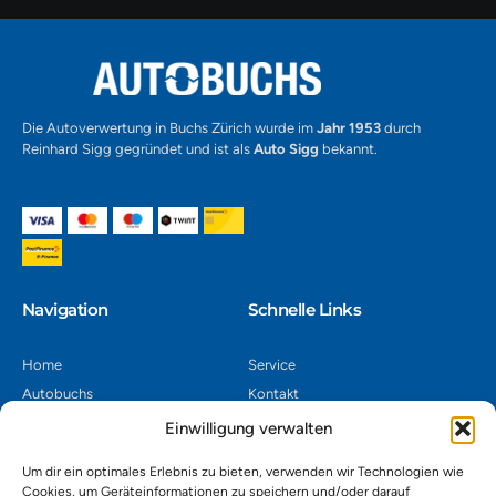
Alternative:
Die Autoverwertung in Buchs Zürich wurde im
Jahr 1953
durch
Reinhard Sigg gegründet und ist als
Auto Sigg
bekannt.
Navigation​
Schnelle Links
Home
Service
Autobuchs
Kontakt
Autoverwertung
Impressum
Einwilligung verwalten
Autoankauf
Datenschutz
Um dir ein optimales Erlebnis zu bieten, verwenden wir Technologien wie
Shop
AGB
Cookies, um Geräteinformationen zu speichern und/oder darauf