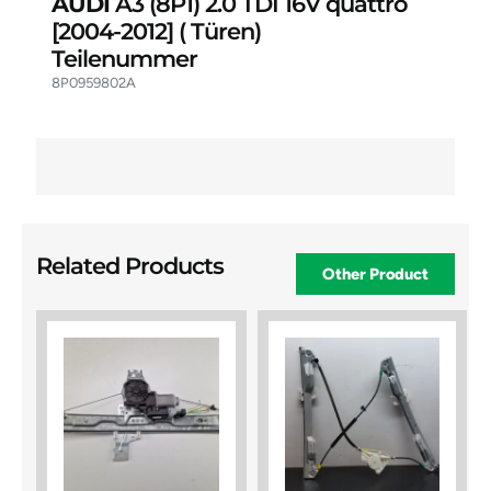
AUDI
A3 (8P1) 2.0 TDI 16V quattro
[2004-2012]
( Türen)
Teilenummer
8P0959802A
Related Products
Other Product