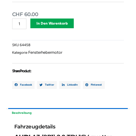
CHF
60.00
Fensterhebermotor
Alternative:
In Den Warenkorb
Vorne
Rechts
AUDI
A3
SKU
64458
(8P1)
Fensterhebermotor
Kategorie
2.0
TDI
16V
Share Product :
Quattro
8P0959802A
Menge
Facebook
Twitter
LinkedIn
Pinterest
Beschreibung
Fahrzeugdetails