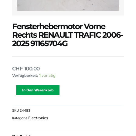
Fensterhebermotor Vorne
Rechts RENAULT TRAFIC 2006-
2025 91165704G
CHF
100.00
Fensterhebermotor
Verfügbarkeit:
1 vorrätig
Vorne
Rechts
Alternative:
In Den Warenkorb
RENAULT
TRAFIC
2006-
2025
SKU
24483
91165704G
Electronics
Kategorie
Menge