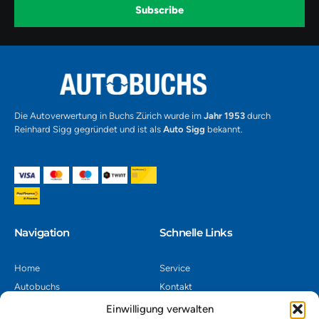
k
a
-
Subscribe
m
v
-
1
Alternative:
Die Autoverwertung in Buchs Zürich wurde im
Jahr 1953
durch
Reinhard Sigg gegründet und ist als
Auto Sigg
bekannt.
Navigation​
Schnelle Links
Home
Service
Autobuchs
Kontakt
Autoverwertung
Impressum
Einwilligung verwalten