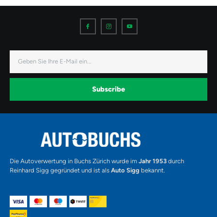
I
I
I
c
c
c
o
o
o
n
n
n
-
-
-
f
i
y
a
n
o
E-
c
s
u
Mail
e
t
t
b
a
u
o
g
b
o
r
e
k
a
-
Subscribe
m
v
-
1
Alternative:
Die Autoverwertung in Buchs Zürich wurde im
Jahr 1953
durch
Reinhard Sigg gegründet und ist als
Auto Sigg
bekannt.