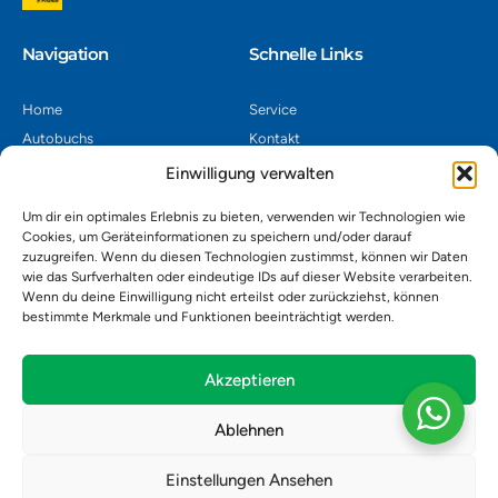
Navigation​
Schnelle Links
Home
Service
Autobuchs
Kontakt
Autoverwertung
Impressum
Einwilligung verwalten
Autoankauf
Datenschutz
Um dir ein optimales Erlebnis zu bieten, verwenden wir Technologien wie
Shop
AGB
Cookies, um Geräteinformationen zu speichern und/oder darauf
zuzugreifen. Wenn du diesen Technologien zustimmst, können wir Daten
Kontakt
wie das Surfverhalten oder eindeutige IDs auf dieser Website verarbeiten.
Wenn du deine Einwilligung nicht erteilst oder zurückziehst, können
bestimmte Merkmale und Funktionen beeinträchtigt werden.
Autoverwertung Khatib GmbH, Riedackerweg 14, 8107 Buchs,
Schweiz
admin@autobuchs.ch
Akzeptieren
043 243 50 30
Ablehnen
Einstellungen Ansehen
Copyright © 2025 Autobuchs. Design & Development by
Madex IT
Solution
.