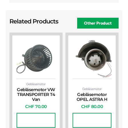
Related Products
Other Product
Gebläsemotor
Gebläsemotor
Gebläsemotor VW
TRANSPORTER T4
Gebläsemotor
Van
OPEL ASTRA H
CHF
70.00
CHF
80.00
In Den
In Den
Warenkorb
Warenkorb