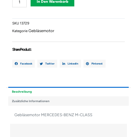
In Den Warenkorb
MERCEDES-
BENZ
M-
CLASS
SKU
13729
Menge
Gebläsemotor
Kategorie
Share Product :
Facebook
Twitter
LinkedIn
Pinterest
Beschreibung
Zusätzliche Informationen
Gebläsemotor MERCEDES-BENZ M-CLASS