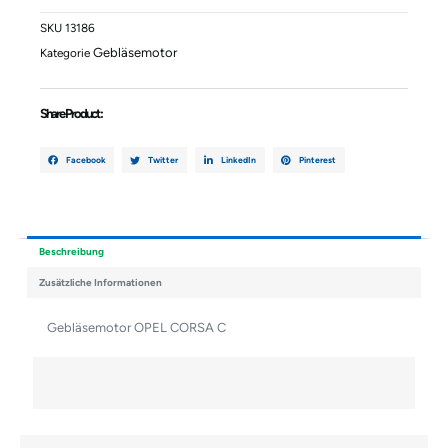
C
Menge
SKU
13186
Gebläsemotor
Kategorie
Share Product :
Facebook
Twitter
LinkedIn
Pinterest
Beschreibung
Zusätzliche Informationen
Gebläsemotor OPEL CORSA C