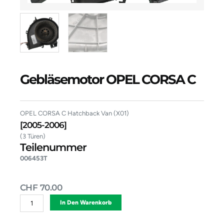
Gebläsemotor OPEL CORSA C
OPEL CORSA C Hatchback Van (X01)
[2005-2006]
(3 Türen)
Teilenummer
006453T
CHF
70.00
Gebläsemotor
Alternative:
In Den Warenkorb
OPEL
CORSA