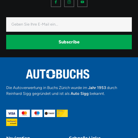
c
c
c
o
o
o
n
n
n
-
-
-
f
i
y
a
n
o
E-
c
s
u
Mail
e
t
t
b
a
u
o
g
b
o
r
e
k
a
-
Subscribe
m
v
-
1
Alternative:
Die Autoverwertung in Buchs Zürich wurde im
Jahr 1953
durch
Reinhard Sigg gegründet und ist als
Auto Sigg
bekannt.