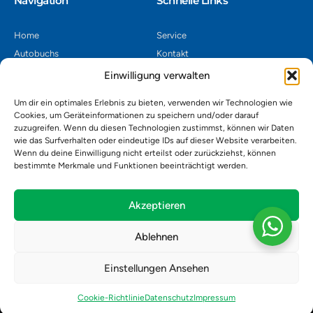
Navigation​
Schnelle Links
Home
Service
Autobuchs
Kontakt
Autoverwertung
Impressum
Einwilligung verwalten
Autoankauf
Datenschutz
Um dir ein optimales Erlebnis zu bieten, verwenden wir Technologien wie
Shop
AGB
Cookies, um Geräteinformationen zu speichern und/oder darauf
zuzugreifen. Wenn du diesen Technologien zustimmst, können wir Daten
Kontakt
wie das Surfverhalten oder eindeutige IDs auf dieser Website verarbeiten.
Wenn du deine Einwilligung nicht erteilst oder zurückziehst, können
bestimmte Merkmale und Funktionen beeinträchtigt werden.
Autoverwertung Khatib GmbH, Riedackerweg 14, 8107 Buchs,
Schweiz
admin@autobuchs.ch
Akzeptieren
043 243 50 30
Ablehnen
Einstellungen Ansehen
Copyright © 2025 Autobuchs. Design & Development by
Madex IT
Solution
.
Cookie-Richtlinie
Datenschutz
Impressum
Alle Produkte
Über uns
Kontakt