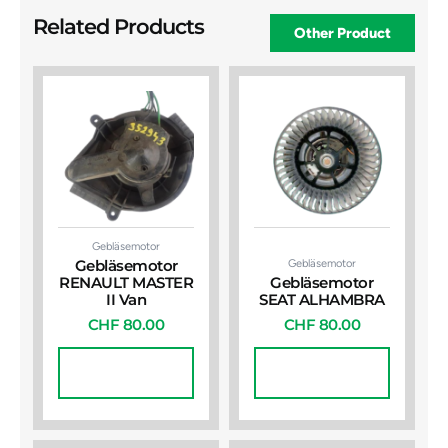
Related Products
Other Product
Gebläsemotor
Gebläsemotor
Gebläsemotor
RENAULT MASTER
Gebläsemotor
II Van
SEAT ALHAMBRA
CHF
80.00
CHF
80.00
In Den
In Den
Warenkorb
Warenkorb