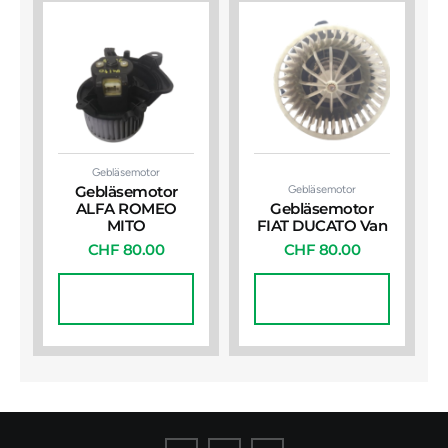
Gebläsemotor
Gebläsemotor
Gebläsemotor
ALFA ROMEO
Gebläsemotor
MITO
FIAT DUCATO Van
CHF
80.00
CHF
80.00
In Den
In Den
Warenkorb
Warenkorb
I
I
I