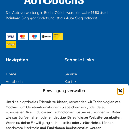
Die Autoverwertung in Buchs Zürich wurde im
Jahr 1953
durch
Reinhard Sigg gegründet und ist als
Auto Sigg
bekannt.
Navigation​
Schnelle Links
Home
Service
Autobuchs
Kontakt
Autoverwertung
Impressum
Einwilligung verwalten
Autoankauf
Datenschutz
Um dir ein optimales Erlebnis zu bieten, verwenden wir Technologien wie
Shop
AGB
Cookies, um Geräteinformationen zu speichern und/oder darauf
zuzugreifen. Wenn du diesen Technologien zustimmst, können wir Daten
Kontakt
wie das Surfverhalten oder eindeutige IDs auf dieser Website verarbeiten.
Wenn du deine Einwilligung nicht erteilst oder zurückziehst, können
bestimmte Merkmale und Funktionen beeinträchtigt werden.