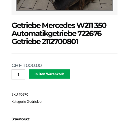
Getriebe Mercedes W211 350
Automatikgetriebe 722676
Getriebe 2112700801
CHF
1'000.00
Getriebe
Alternative:
In Den Warenkorb
Mercedes
W211
350
Automatikgetriebe
SKU
70370
722676
Getriebe
Kategorie
Getriebe
2112700801
Menge
Share Product :