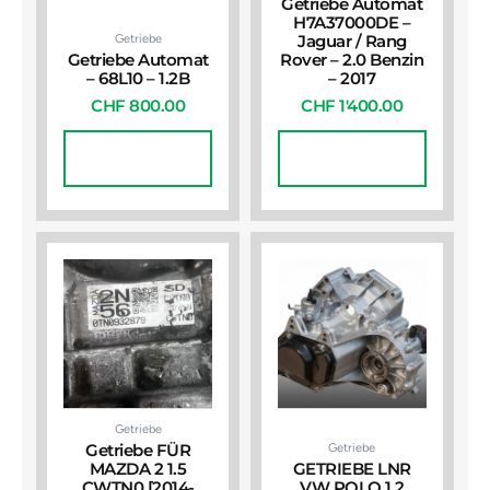
Getriebe Automat
H7A37000DE –
Getriebe
Jaguar / Rang
Getriebe Automat
Rover – 2.0 Benzin
– 68L10 – 1.2B
– 2017
CHF
800.00
CHF
1'400.00
In Den
In Den
Warenkorb
Warenkorb
Getriebe
Getriebe
Getriebe FÜR
MAZDA 2 1.5
GETRIEBE LNR
CWTN0 [2014-
VW POLO 1.2