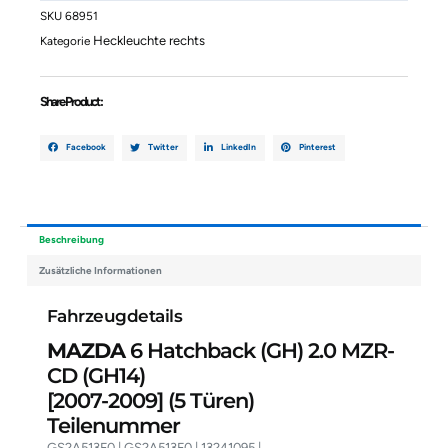
(GH)
SKU
68951
2.0
Heckleuchte rechts
Kategorie
MZR-
CD
(GH14)
Share Product :
GS2A513F0
GS2A513F0
13241095
Facebook
Twitter
LinkedIn
Pinterest
Menge
Beschreibung
Zusätzliche Informationen
Fahrzeugdetails
MAZDA
6 Hatchback (GH) 2.0 MZR-
CD (GH14)
[2007-2009]
(5 Türen)
Teilenummer
GS2A513F0 | GS2A513F0 | 13241095 |