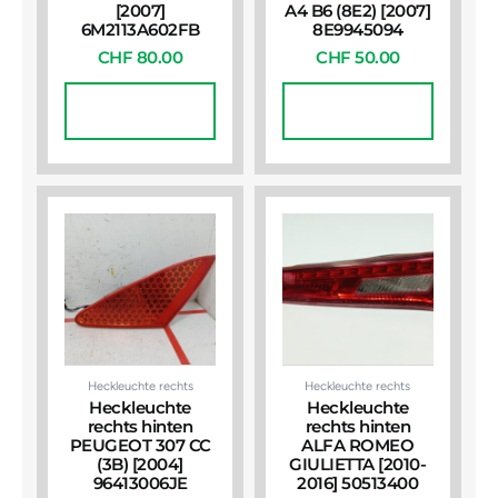
[2007]
A4 B6 (8E2) [2007]
6M2113A602FB
8E9945094
CHF
80.00
CHF
50.00
In Den
In Den
Warenkorb
Warenkorb
Heckleuchte rechts
Heckleuchte rechts
Heckleuchte
Heckleuchte
rechts hinten
rechts hinten
PEUGEOT 307 CC
ALFA ROMEO
(3B) [2004]
GIULIETTA [2010-
96413006JE
2016] 50513400