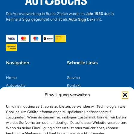
Die Autoverwertung in Buchs Zürich wurde im
Jahr 1953
durch
Reinhard Sigg gegründet und ist als
Auto Sigg
bekannt.
Navigation​
Schnelle Links
Home
Service
Autobuchs
Kontakt
Autoverwertung
Impressum
Einwilligung verwalten
Autoankauf
Datenschutz
Um dir ein optimales Erlebnis zu bieten, verwenden wir Technologien wie
Shop
AGB
Cookies, um Geräteinformationen zu speichern und/oder darauf
zuzugreifen. Wenn du diesen Technologien zustimmst, können wir Daten
Kontakt
wie das Surfverhalten oder eindeutige IDs auf dieser Website verarbeiten.
Wenn du deine Einwilligung nicht erteilst oder zurückziehst, können
bestimmte Merkmale und Funktionen beeinträchtigt werden.