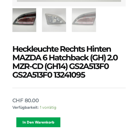
Heckleuchte Rechts Hinten
MAZDA 6 Hatchback (GH) 2.0
MZR-CD (GH14) GS2A513F0
GS2A513F0 13241095
CHF
80.00
Heckleuchte
Verfügbarkeit:
1 vorrätig
Rechts
Hinten
Alternative:
In Den Warenkorb
MAZDA
6
Hatchback