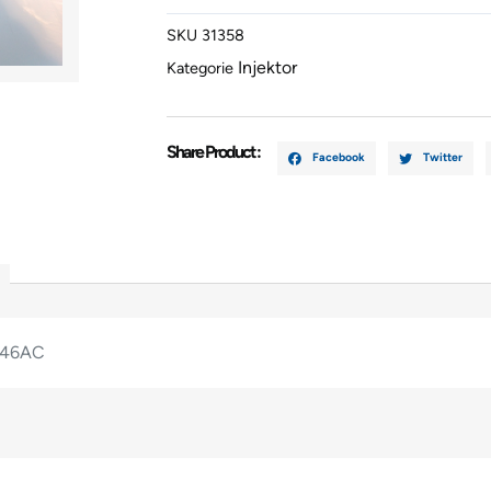
2006
SKU
31358
6C1Q9K54
Injektor
Menge
Kategorie
Share Product :
Facebook
Twitter
546AC