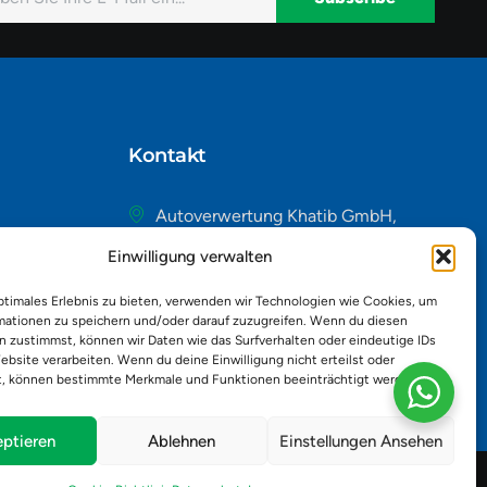
native:
Kontakt
Autoverwertung Khatib GmbH,
Riedackerweg 14, 8107 Buchs,
Einwilligung verwalten
Schweiz
admin@autobuchs.ch
ptimales Erlebnis zu bieten, verwenden wir Technologien wie Cookies, um
mationen zu speichern und/oder darauf zuzugreifen. Wenn du diesen
043 243 50 30
n zustimmst, können wir Daten wie das Surfverhalten oder eindeutige IDs
ebsite verarbeiten. Wenn du deine Einwilligung nicht erteilst oder
t, können bestimmte Merkmale und Funktionen beeinträchtigt werden.
ptieren
Ablehnen
Einstellungen Ansehen