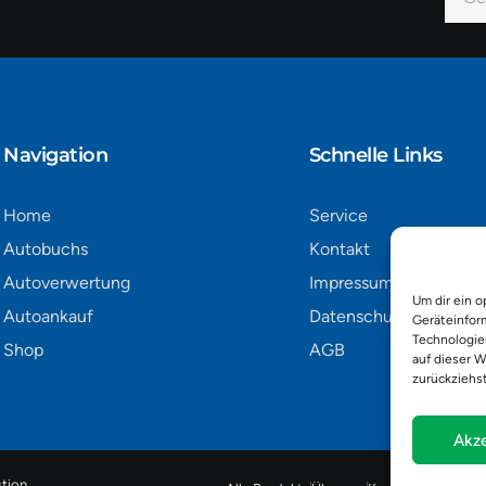
Mail
Alter
Navigation​
Schnelle Links
Home
Service
Autobuchs
Kontakt
Autoverwertung
Impressum
Um dir ein o
Autoankauf
Datenschutz
Geräteinfor
Technologie
Shop
AGB
auf dieser W
zurückziehs
Akze
tion
.