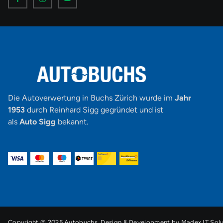
o
o
o
n
n
n
-
-
-
f
i
y
a
n
o
c
s
u
e
t
t
b
a
u
o
g
b
o
r
e
k
a
-
m
v
-
1
Die Autoverwertung in Buchs Zürich wurde im
Jahr
1953
durch Reinhard Sigg gegründet und ist
als
Auto Sigg
bekannt.
Copyright © 2025 Autobuchs. Design & Development by
Madex IT Solu