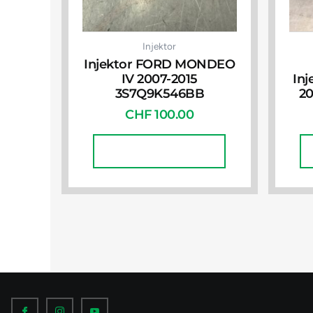
Injektor
Injektor FORD MONDEO
IV 2007-2015
In
3S7Q9K546BB
20
CHF
100.00
In Den Warenkorb
I
I
I
c
c
c