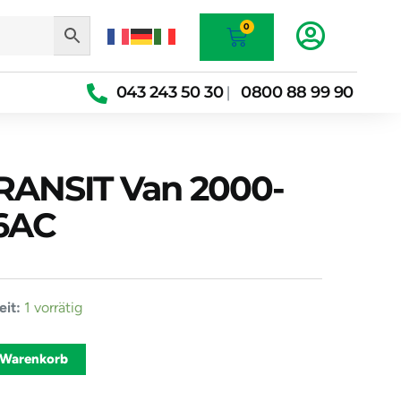
Warenkorb
0
043 243 50 30
0800 88 99 90
|
TRANSIT Van 2000-
6AC
it:
1 vorrätig
Alternative:
 Warenkorb