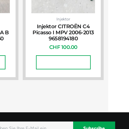
Injektor
Injektor CITROËN C4
GA B
Picasso I MPV 2006-2013
30
9658194180
CHF
100.00
In Den Warenkorb
Subscribe