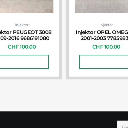
Injektor
Injektor
jektor PEUGEOT 3008
Injektor OPEL OME
09-2016 9686191080
2001-2003 778598
CHF
100.00
CHF
100.00
In Den Warenkorb
In Den Warenkorb
E-