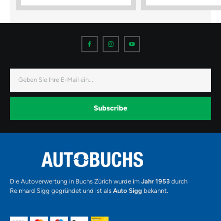
I
I
I
c
c
c
o
o
o
n
n
n
-
-
-
f
i
y
a
n
o
E-
c
s
u
Mail
e
t
t
b
a
u
o
g
b
o
r
e
k
a
-
Subscribe
m
v
-
1
Alternative:
Die Autoverwertung in Buchs Zürich wurde im
Jahr 1953
durch
Reinhard Sigg gegründet und ist als
Auto Sigg
bekannt.