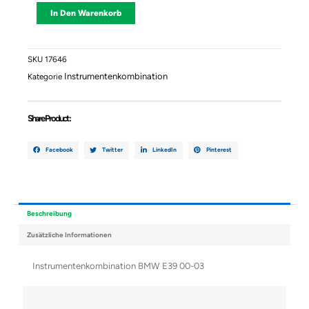
E39
Alternative:
In Den Warenkorb
00-
03
Menge
SKU
17646
Instrumentenkombination
Kategorie
Share Product :
Facebook
Twitter
LinkedIn
Pinterest
Beschreibung
Zusätzliche Informationen
Instrumentenkombination BMW E39 00-03