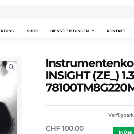
ERTUNG
SHOP
DIENSTLEISTUNGEN
KONTAKT
Instrumentenk
INSIGHT (ZE_) 1.
78100TM8G220M
Instrument
Verfügbarke
HONDA
CHF
100.00
INSIGHT
In Den