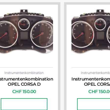
Instrumentenkombination
Instrumentenkombi
nstrumentenkombination
Instrumentenkom
OPEL CORSA D
OPEL CORS
CHF
150.00
CHF
150.0
In Den Warenkorb
In Den Waren