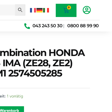
Warenkorb
0
043 243 50 30
0800 88 99 90
|
ombination HONDA
3 IMA (ZE28, ZE2)
1 2574505285
enkombination
it:
1 vorrätig
Alternative:
 Warenkorb