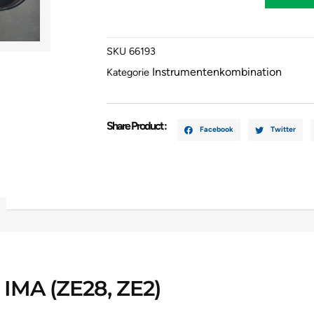
(ZE_)
1.3
IMA
SKU
66193
(ZE28,
Instrumentenkombination
ZE2)
Kategorie
78100TM8
257450528
Menge
Share Product :
Facebook
Twitter
 IMA (ZE28, ZE2)