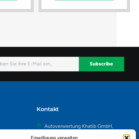
Subscribe
native:
Kontakt
Autoverwertung Khatib GmbH,
Riedackerweg 14, 8107 Buchs,
Einwilligung verwalten