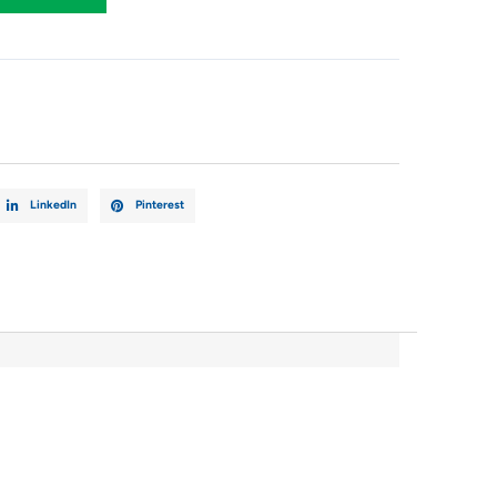
G220M1
5
LinkedIn
Pinterest