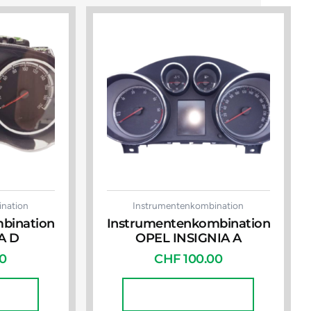
nation
Instrumentenkombination
bination
Instrumentenkombination
A D
OPEL INSIGNIA A
0
CHF
100.00
korb
In Den Warenkorb