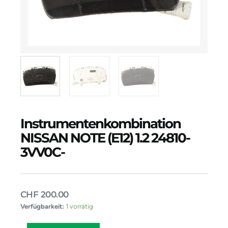
Instrumentenkombination
NISSAN NOTE (E12) 1.2 24810-
3VV0C-
CHF
200.00
Instrumentenkombination
Verfügbarkeit:
1 vorrätig
NISSAN
NOTE
Alternative: