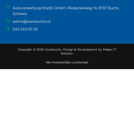
Autoverwertung Khatib GmbH, Riedackerweg 14, 8107 Buchs,
Schweiz
admin@autobuchs.ch
043 243 50 30
Copyright © 2025 Autobuchs. Design & Development by
Madex IT
Solution
.
Alle Produkte
Über uns
Kontakt