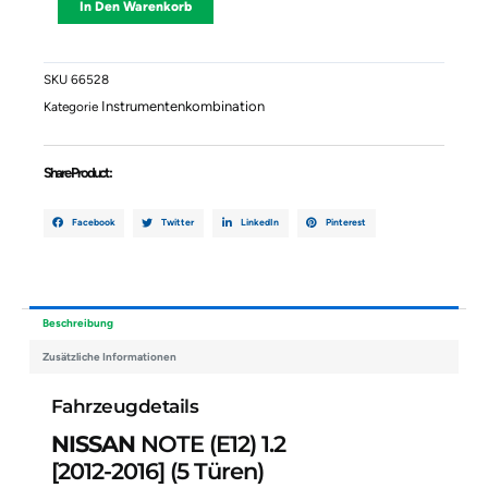
In Den Warenkorb
(E12)
1.2
24810-
3VV0C-
SKU
66528
Menge
Instrumentenkombination
Kategorie
Share Product :
Facebook
Twitter
LinkedIn
Pinterest
Beschreibung
Zusätzliche Informationen
Fahrzeugdetails
NISSAN
NOTE (E12) 1.2
[2012-2016]
(5 Türen)