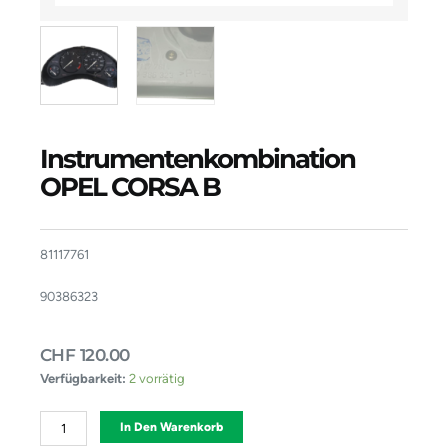
Instrumentenkombination
OPEL CORSA B
81117761
90386323
CHF
120.00
Instrumentenkombination
Verfügbarkeit:
2 vorrätig
OPEL
CORSA
Alternative:
In Den Warenkorb
B