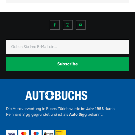
I
I
I
c
c
c
o
o
o
n
n
n
-
-
-
f
i
y
a
n
o
E-
c
s
u
Mail
e
t
t
b
a
u
o
g
b
o
r
e
k
a
-
Subscribe
m
v
-
1
Alternative:
Die Autoverwertung in Buchs Zürich wurde im
Jahr 1953
durch
Reinhard Sigg gegründet und ist als
Auto Sigg
bekannt.