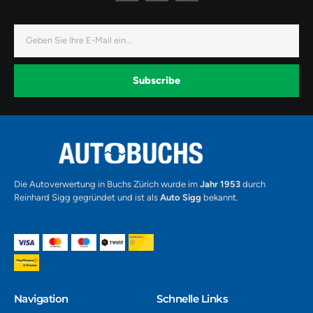
n
n
n
-
-
-
f
i
y
a
n
o
E-
c
s
u
Mail
e
t
t
b
a
u
o
g
b
o
r
e
k
a
-
Subscribe
m
v
-
1
Alternative:
Die Autoverwertung in Buchs Zürich wurde im
Jahr 1953
durch
Reinhard Sigg gegründet und ist als
Auto Sigg
bekannt.
Navigation​
Schnelle Links