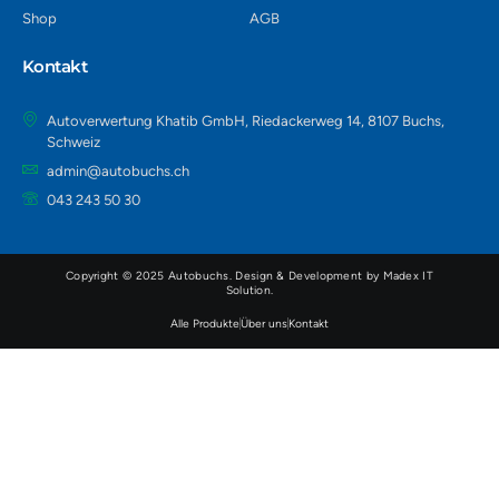
Shop
AGB
Kontakt
Autoverwertung Khatib GmbH, Riedackerweg 14, 8107 Buchs,
Schweiz
admin@autobuchs.ch
043 243 50 30
Copyright © 2025 Autobuchs. Design & Development by
Madex IT
Solution
.
Alle Produkte
Über uns
Kontakt