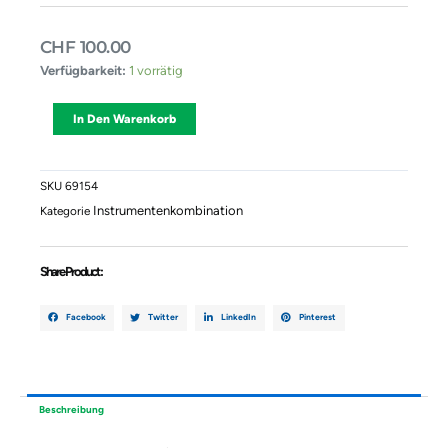
CHF
100.00
Instrumentenkombination
Verfügbarkeit:
1 vorrätig
PEUGEOT
307
Alternative:
In Den Warenkorb
(3A/C)
P9655476380G
Menge
SKU
69154
Instrumentenkombination
Kategorie
Share Product :
Facebook
Twitter
LinkedIn
Pinterest
Beschreibung