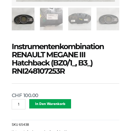
Instrumentenkombination
RENAULT MEGANE III
Hatchback (BZ0/1_, B3_)
RNI248107253R
CHF
100.00
Instrumentenkombination
Alternative:
In Den Warenkorb
RENAULT
MEGANE
III
Hatchback
SKU
65438
(BZ0/1_,