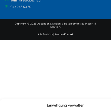
admin@autobuchs.ch
043 243 50 30
Copyright © 2025 Autobuchs. Design & Development by
Madex IT
Solution
.
Alle Produkte
Über uns
Kontakt
Einwilligung verwalten