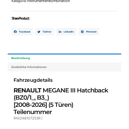
Instrumentenkombination
Kategorie
B3_)
RNI248107253R
Menge
Share Product :
Facebook
Twitter
LinkedIn
Pinterest
Beschreibung
Zusätzliche Informationen
Fahrzeugdetails
RENAULT
MEGANE III Hatchback
(BZ0/1_, B3_)
[2008-2026]
(5 Türen)
Teilenummer
RNI248107253R |