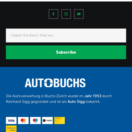
I
I
I
c
c
c
o
o
o
n
n
n
-
-
-
f
i
y
a
n
o
E-
c
s
u
Mail
e
t
t
b
a
u
o
g
b
o
r
e
k
a
-
Subscribe
m
v
-
1
Alternative:
Die Autoverwertung in Buchs Zürich wurde im
Jahr 1953
durch
Reinhard Sigg gegründet und ist als
Auto Sigg
bekannt.