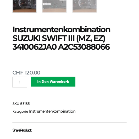
Instrumentenkombination
SUZUKI SWIFT III (MZ, EZ)
3410062JA0 A2C53088066
CHF
120.00
Instrumentenkombination
Alternative:
In Den Warenkorb
SUZUKI
SWIFT
III
(MZ,
SKU
63136
EZ)
Instrumentenkombination
Kategorie
3410062JA0
A2C53088066
Menge
Share Product :