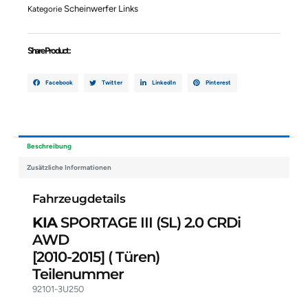
2.0
Scheinwerfer Links
Kategorie
CRDi
AWD
92101-
Share Product :
3U250
Menge
Facebook
Twitter
LinkedIn
Pinterest
Beschreibung
Zusätzliche Informationen
Fahrzeugdetails
KIA
SPORTAGE III (SL) 2.0 CRDi
AWD
[2010-2015]
( Türen)
Teilenummer
92101-3U250