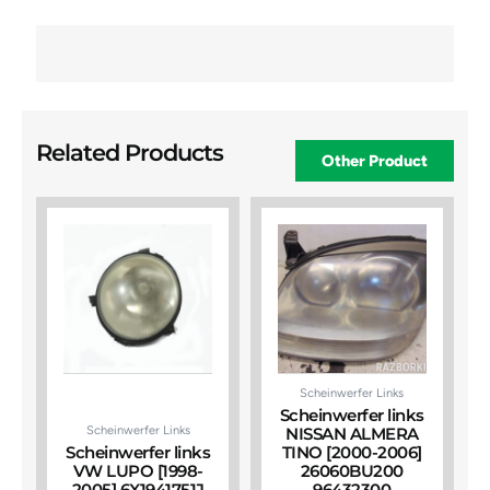
Related Products
Other Product
Scheinwerfer Links
Scheinwerfer links
Scheinwerfer Links
NISSAN ALMERA
Scheinwerfer links
TINO [2000-2006]
VW LUPO [1998-
26060BU200
2005] 6X1941751J
96432300