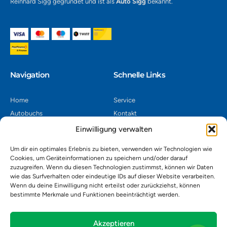
Reinhard Sigg gegründet und ist als
Auto Sigg
bekannt.
Navigation​
Schnelle Links
Home
Service
Autobuchs
Kontakt
Autoverwertung
Impressum
Einwilligung verwalten
Autoankauf
Datenschutz
Um dir ein optimales Erlebnis zu bieten, verwenden wir Technologien wie
Shop
AGB
Cookies, um Geräteinformationen zu speichern und/oder darauf
zuzugreifen. Wenn du diesen Technologien zustimmst, können wir Daten
Kontakt
wie das Surfverhalten oder eindeutige IDs auf dieser Website verarbeiten.
Wenn du deine Einwilligung nicht erteilst oder zurückziehst, können
bestimmte Merkmale und Funktionen beeinträchtigt werden.
Autoverwertung Khatib GmbH, Riedackerweg 14, 8107 Buchs,
Schweiz
admin@autobuchs.ch
Akzeptieren