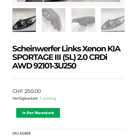
Scheinwerfer Links Xenon KIA
SPORTAGE III (SL) 2.0 CRDi
AWD 92101-3U250
CHF
250.00
Scheinwerfer
Verfügbarkeit:
1 vorrätig
Links
Xenon
Alternative:
In Den Warenkorb
KIA
SPORTAGE
III
(SL)
SKU
65898