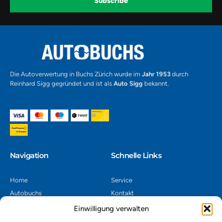
Subscribe
m
v
-
1
Alternative:
Die Autoverwertung in Buchs Zürich wurde im
Jahr 1953
durch
Reinhard Sigg gegründet und ist als
Auto Sigg
bekannt.
Navigation​
Schnelle Links
Home
Service
Autobuchs
Kontakt
Autoverwertung
Impressum
Einwilligung verwalten
Autoankauf
Datenschutz