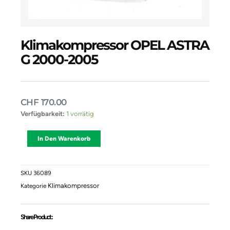
Klimakompressor OPEL ASTRA
G 2000-2005
CHF
170.00
Klimakompressor
Verfügbarkeit:
1 vorrätig
OPEL
ASTRA
Alternative:
In Den Warenkorb
G
2000-
2005
Menge
SKU
36089
Klimakompressor
Kategorie
Share Product :