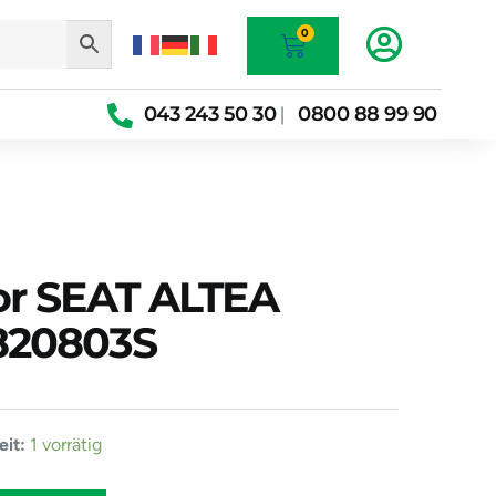
Warenkorb
0
043 243 50 30
0800 88 99 90
|
r SEAT ALTEA
0820803S
essor
it:
1 vorrätig