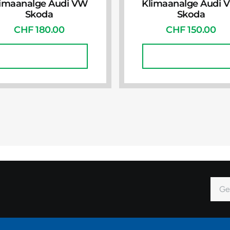
limaanalge Audi VW
Klimaanalge Audi 
Skoda
Skoda
CHF
180.00
CHF
150.00
In Den Warenkorb
In Den Warenkorb
E-
Mail
Alter