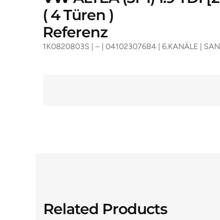
(
4
Türen
)
Referenz
1K0820803S | – | 041023076B4 | 6.KANÄLE | SA
Related Products