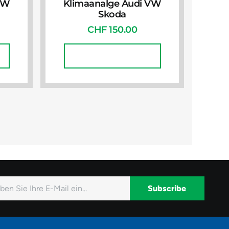
VW
Klimaanalge Audi VW
Skoda
CHF
150.00
In Den Warenkorb
Subscribe
native: