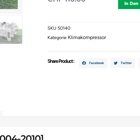
ALTEA
In Den
[2004-
2010]
1K0820803
SKU
50140
Menge
Klimakompressor
Kategorie
Share Product :
Facebook
Twitter
[2004-2010]