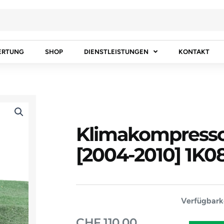
ERTUNG
SHOP
DIENSTLEISTUNGEN
KONTAKT
Klimakompresso
[2004-2010] 1K
Klimakompr
Verfügbarke
SEAT
CHF
110.00