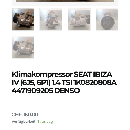
Klimakompressor SEAT IBIZA
IV (6J5, 6P1) 1.4 TSI 1K0820808A
4471909205 DENSO
CHF
160.00
Klimakompressor
Verfügbarkeit:
1 vorrätig
SEAT