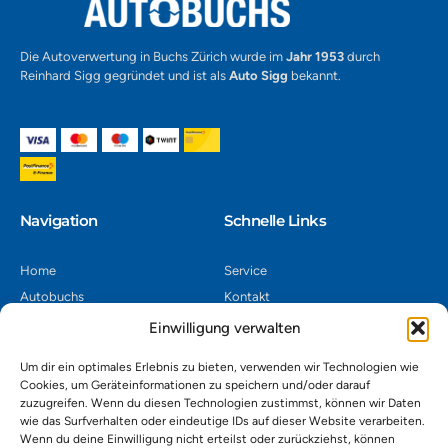
Die Autoverwertung in Buchs Zürich wurde im
Jahr 1953
durch
Reinhard Sigg gegründet und ist als
Auto Sigg
bekannt.
Navigation​
Schnelle Links
Home
Service
Autobuchs
Kontakt
Autoverwertung
Impressum
Einwilligung verwalten
Autoankauf
Datenschutz
Um dir ein optimales Erlebnis zu bieten, verwenden wir Technologien wie
Shop
AGB
Cookies, um Geräteinformationen zu speichern und/oder darauf
zuzugreifen. Wenn du diesen Technologien zustimmst, können wir Daten
Kontakt
wie das Surfverhalten oder eindeutige IDs auf dieser Website verarbeiten.
Wenn du deine Einwilligung nicht erteilst oder zurückziehst, können