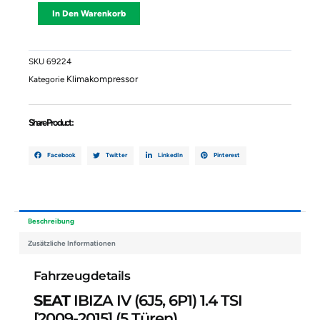
IBIZA
Alternative:
In Den Warenkorb
IV
(6J5,
6P1)
1.4
SKU
69224
TSI
Klimakompressor
Kategorie
1K0820808A
4471909205
DENSO
Share Product :
Menge
Facebook
Twitter
LinkedIn
Pinterest
Beschreibung
Zusätzliche Informationen
Fahrzeugdetails
SEAT
IBIZA IV (6J5, 6P1) 1.4 TSI
[2009-2015]
(5 Türen)