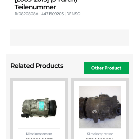
Teilenummer
1K0820808A | 4471909205 | DENSO
Related Products
Other Product
Klimakompressor
Klimakompressor