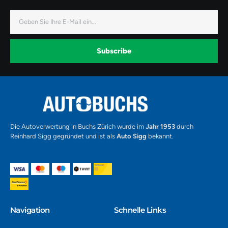
-
-
-
f
i
y
a
n
o
E-
c
s
u
Mail
e
t
t
b
a
u
o
g
b
o
r
e
k
a
-
Subscribe
m
v
-
1
Alternative:
Die Autoverwertung in Buchs Zürich wurde im
Jahr 1953
durch
Reinhard Sigg gegründet und ist als
Auto Sigg
bekannt.
Navigation​
Schnelle Links