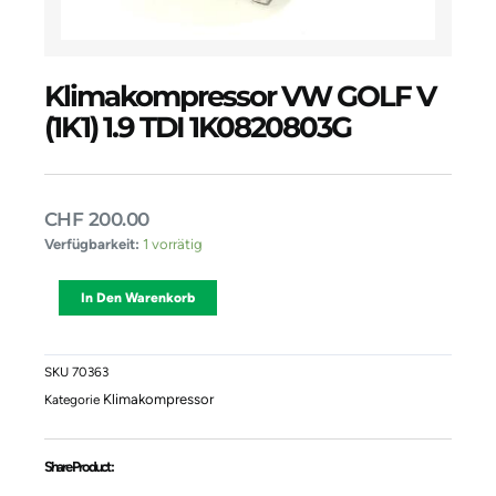
Klimakompressor VW GOLF V
(1K1) 1.9 TDI 1K0820803G
CHF
200.00
Klimakompressor
Verfügbarkeit:
1 vorrätig
VW
GOLF
Alternative:
In Den Warenkorb
V
(1K1)
1.9
TDI
SKU
70363
1K0820803G
Klimakompressor
Kategorie
Menge
Share Product :