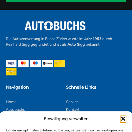
1
Alternative:
Die Autoverwertung in Buchs Zürich wurde im
Jahr 1953
durch
Reinhard Sigg gegründet und ist als
Auto Sigg
bekannt.
Navigation​
Schnelle Links
Home
Service
Autobuchs
Kontakt
Autoverwertung
Impressum
Einwilligung verwalten
Autoankauf
Datenschutz
Um dir ein optimales Erlebnis zu bieten, verwenden wir Technologien wie