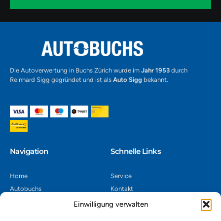
-
1
Alternative:
Die Autoverwertung in Buchs Zürich wurde im
Jahr 1953
durch
Reinhard Sigg gegründet und ist als
Auto Sigg
bekannt.
Navigation​
Schnelle Links
Home
Service
Autobuchs
Kontakt
Autoverwertung
Impressum
Einwilligung verwalten
Autoankauf
Datenschutz