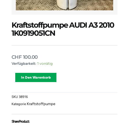
Kraftstoffpumpe AUDI A3 2010
1K0919051CN
CHF
100.00
Kraftstoffpumpe
Verfügbarkeit:
1 vorrätig
AUDI
A3
Alternative:
In Den Warenkorb
2010
1K0919051CN
Menge
SKU
38916
Kraftstoffpumpe
Kategorie
Share Product :