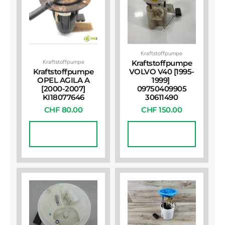
Kraftstoffpumpe
Kraftstoffpumpe
Kraftstoffpumpe
Kraftstoffpumpe
VOLVO V40 [1995-
OPEL AGILA A
1999]
[2000-2007]
09750409905
KI18077646
30611490
CHF
80.00
CHF
150.00
In Den
In Den
Warenkorb
Warenkorb