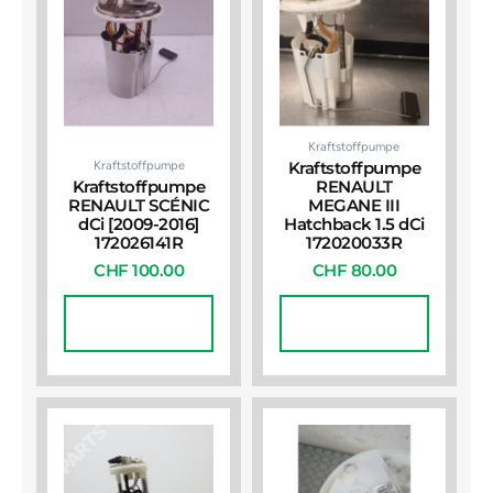
Kraftstoffpumpe
Kraftstoffpumpe
Kraftstoffpumpe
Kraftstoffpumpe
RENAULT
RENAULT SCÉNIC
MEGANE III
dCi [2009-2016]
Hatchback 1.5 dCi
172026141R
172020033R
CHF
100.00
CHF
80.00
In Den
In Den
Warenkorb
Warenkorb