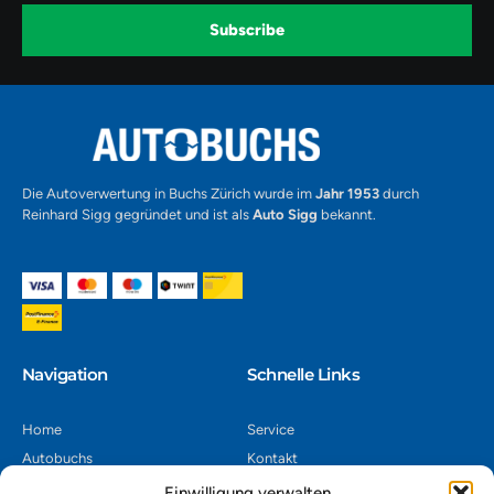
o
r
e
k
a
-
Subscribe
m
v
-
1
Alternative:
Die Autoverwertung in Buchs Zürich wurde im
Jahr 1953
durch
Reinhard Sigg gegründet und ist als
Auto Sigg
bekannt.
Navigation​
Schnelle Links
Home
Service
Autobuchs
Kontakt
Autoverwertung
Impressum
Einwilligung verwalten