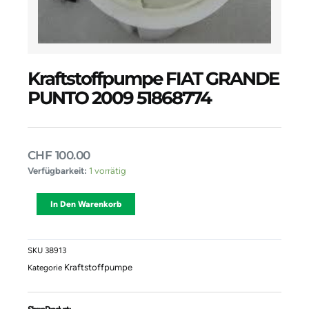
Kraftstoffpumpe FIAT GRANDE
PUNTO 2009 51868774
CHF
100.00
Kraftstoffpumpe
Verfügbarkeit:
1 vorrätig
FIAT
GRANDE
Alternative:
In Den Warenkorb
PUNTO
2009
51868774
Menge
SKU
38913
Kraftstoffpumpe
Kategorie