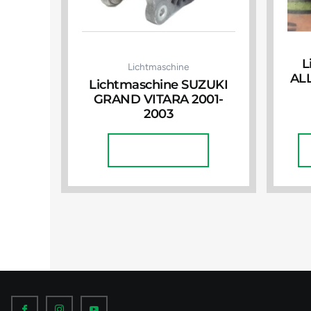
L
Lichtmaschine
AL
Lichtmaschine SUZUKI
GRAND VITARA 2001-
2003
Weiterlesen
I
I
I
c
c
c