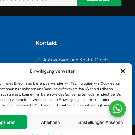
native:
Kontakt
Autoverwertung Khatib GmbH,
Riedackerweg 14, 8107 Buchs,
Einwilligung verwalten
Schweiz
admin@autobuchs.ch
ptimales Erlebnis zu bieten, verwenden wir Technologien wie Cookies, um
mationen zu speichern und/oder darauf zuzugreifen. Wenn du diesen
043 243 50 30
n zustimmst, können wir Daten wie das Surfverhalten oder eindeutige IDs
ebsite verarbeiten. Wenn du deine Einwilligung nicht erteilst oder
t, können bestimmte Merkmale und Funktionen beeinträchtigt werden.
ptieren
Ablehnen
Einstellungen Ansehen