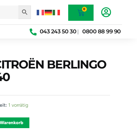
Warenkorb
0
043 243 50 30
0800 88 99 90
|
 CITROËN BERLINGO
40
ine
it:
1 vorrätig
Alternative:
 Warenkorb
0