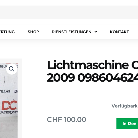
ERTUNG
SHOP
DIENSTLEISTUNGEN
KONTAKT
Lichtmaschine
2009 09860462
Lichtmasch
Verfügbarke
CITROËN
CHF
100.00
BERLINGO
In Den
2009
098604624