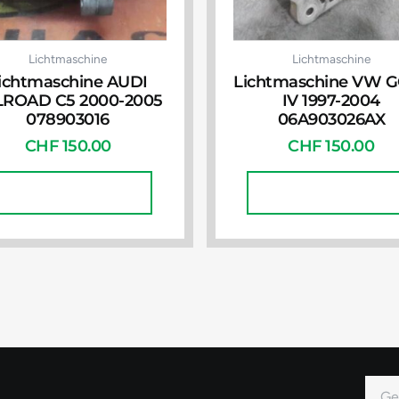
Lichtmaschine
Lichtmaschine
ichtmaschine AUDI
Lichtmaschine VW 
LROAD C5 2000-2005
IV 1997-2004
078903016
06A903026AX
CHF
150.00
CHF
150.00
In Den Warenkorb
In Den Warenkorb
E-