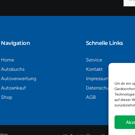
Mail
Alter
Navigation​
Schnelle Links
Home
Service
Autobuchs
Kontakt
Autoverwertung
Impressum
Um dir ein o
Autoankauf
Datenschutz
Geräteinfor
Technologie
Shop
AGB
auf dieser W
zurückziehs
Akze
tion
.