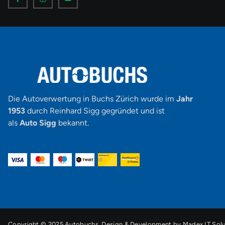
o
o
o
n
n
n
-
-
-
f
i
y
a
n
o
c
s
u
e
t
t
b
a
u
o
g
b
o
r
e
k
a
-
m
v
-
1
Die Autoverwertung in Buchs Zürich wurde im
Jahr
1953
durch Reinhard Sigg gegründet und ist
als
Auto Sigg
bekannt.
Copyright © 2025 Autobuchs. Design & Development by
Madex IT Solu