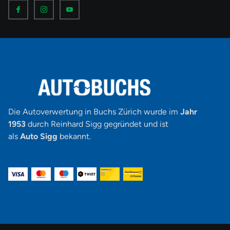
I
I
I
c
c
c
o
o
o
n
n
n
-
-
-
f
i
y
a
n
o
c
s
u
e
t
t
b
a
u
o
g
b
o
r
e
k
a
-
m
v
-
1
Die Autoverwertung in Buchs Zürich wurde im
Jahr
1953
durch Reinhard Sigg gegründet und ist
als
Auto Sigg
bekannt.