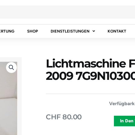
ERTUNG
SHOP
DIENSTLEISTUNGEN
KONTAKT
Lichtmaschine 
2009 7G9N1030
Lichtmasch
Verfügbarke
FORD
CHF
80.00
FIESTA
In Den
VI
2009