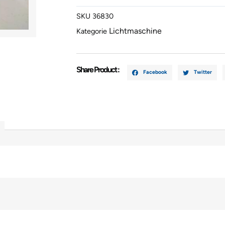
7G9N1030
SKU
36830
Menge
Lichtmaschine
Kategorie
Share Product :
Facebook
Twitter