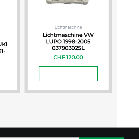
Lichtmaschine
Lichtmaschine VW
LUPO 1998-2005
UKI
037903025L
1-
CHF
120.00
In Den Warenkorb