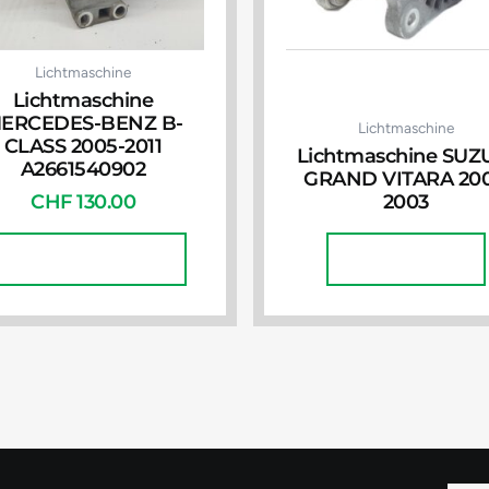
Lichtmaschine
Lichtmaschine
ERCEDES-BENZ B-
Lichtmaschine
CLASS 2005-2011
Lichtmaschine SUZ
A2661540902
GRAND VITARA 200
CHF
130.00
2003
In Den Warenkorb
Weiterlesen