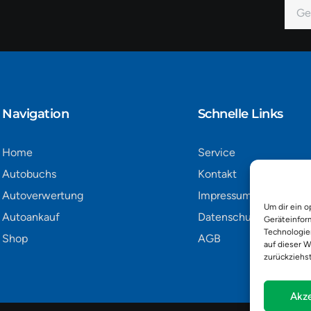
E-
Mail
Alter
Navigation​
Schnelle Links
Home
Service
Autobuchs
Kontakt
Autoverwertung
Impressum
Um dir ein o
Autoankauf
Datenschutz
Geräteinfor
Technologie
Shop
AGB
auf dieser W
zurückziehs
Akze