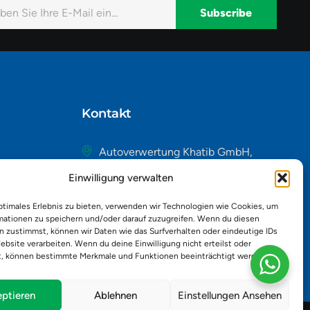
Subscribe
native:
Kontakt
Autoverwertung Khatib GmbH,
Riedackerweg 14, 8107 Buchs,
Einwilligung verwalten
Schweiz
admin@autobuchs.ch
ptimales Erlebnis zu bieten, verwenden wir Technologien wie Cookies, um
mationen zu speichern und/oder darauf zuzugreifen. Wenn du diesen
043 243 50 30
n zustimmst, können wir Daten wie das Surfverhalten oder eindeutige IDs
ebsite verarbeiten. Wenn du deine Einwilligung nicht erteilst oder
t, können bestimmte Merkmale und Funktionen beeinträchtigt werden.
ptieren
Ablehnen
Einstellungen Ansehen