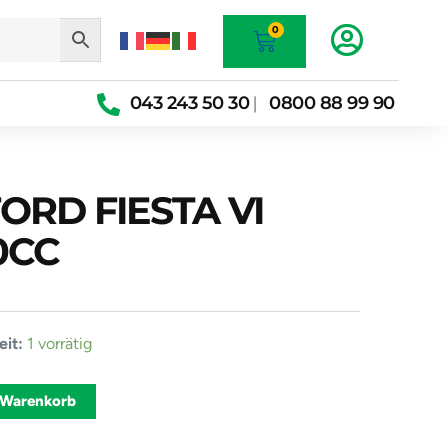
Warenkorb
0
043 243 50 30
0800 88 99 90
|
FORD FIESTA VI
0CC
ine
it:
1 vorrätig
Alternative:
 Warenkorb