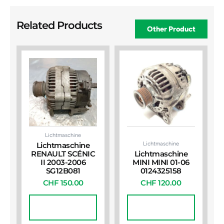
Related Products
Other Product
Lichtmaschine
Lichtmaschine
Lichtmaschine
RENAULT SCÉNIC
Lichtmaschine
II 2003-2006
MINI MINI 01-06
SG12B081
0124325158
CHF
150.00
CHF
120.00
In Den
In Den
Warenkorb
Warenkorb