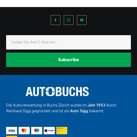
I
I
I
c
c
c
o
o
o
n
n
n
-
-
-
f
i
y
a
n
o
E-
c
s
u
Mail
e
t
t
b
a
u
o
g
b
o
r
e
k
a
-
Subscribe
m
v
-
1
Alternative:
Die Autoverwertung in Buchs Zürich wurde im
Jahr 1953
durch
Reinhard Sigg gegründet und ist als
Auto Sigg
bekannt.