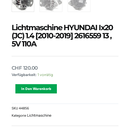
Lichtmaschine HYUNDAI Ix20
(JC) 1.4 [2010-2019] 2616559 13 ,
5V 110A
CHF
120.00
Lichtmaschine
Verfügbarkeit:
1 vorrätig
HYUNDAI
Ix20
Alternative:
In Den Warenkorb
(JC)
1.4
[2010-
2019]
SKU
44856
2616559
Lichtmaschine
Kategorie
13
,
5V