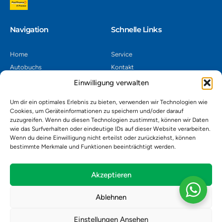
Navigation​
Schnelle Links
Home
Service
Autobuchs
Kontakt
Autoverwertung
Impressum
Einwilligung verwalten
Autoankauf
Datenschutz
Um dir ein optimales Erlebnis zu bieten, verwenden wir Technologien wie
Shop
AGB
Cookies, um Geräteinformationen zu speichern und/oder darauf
zuzugreifen. Wenn du diesen Technologien zustimmst, können wir Daten
Kontakt
wie das Surfverhalten oder eindeutige IDs auf dieser Website verarbeiten.
Wenn du deine Einwilligung nicht erteilst oder zurückziehst, können
bestimmte Merkmale und Funktionen beeinträchtigt werden.
Autoverwertung Khatib GmbH, Riedackerweg 14, 8107 Buchs,
Schweiz
admin@autobuchs.ch
Akzeptieren
043 243 50 30
Ablehnen
Einstellungen Ansehen
Copyright © 2025 Autobuchs. Design & Development by
Madex IT