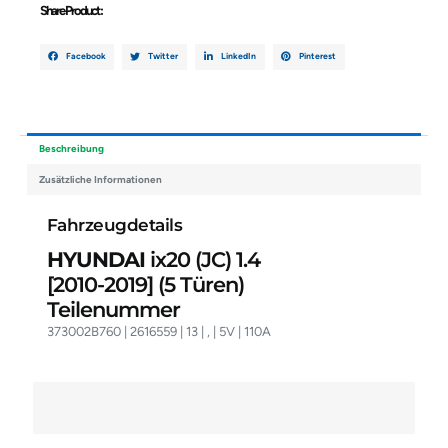
Share Product :
110A
Menge
Facebook
Twitter
LinkedIn
Pinterest
Beschreibung
Zusätzliche Informationen
Fahrzeugdetails
HYUNDAI
ix20 (JC) 1.4
[2010-2019]
(5 Türen)
Teilenummer
373002B760 | 2616559 | 13 | , | 5V | 110A