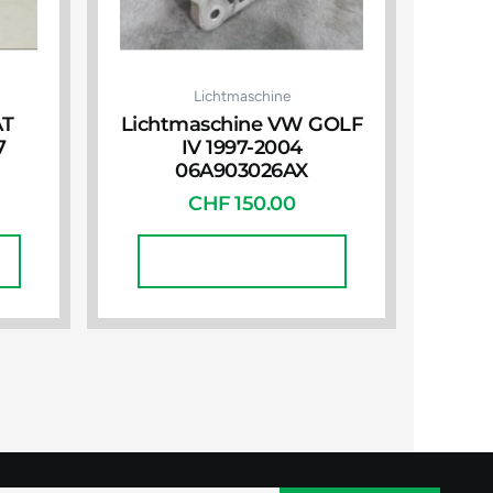
Lichtmaschine
AT
Lichtmaschine VW GOLF
7
IV 1997-2004
06A903026AX
CHF
150.00
In Den Warenkorb