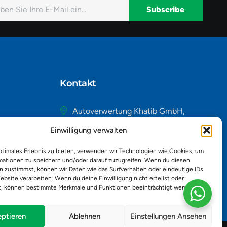
Subscribe
native:
Kontakt
Autoverwertung Khatib GmbH,
Riedackerweg 14, 8107 Buchs,
Einwilligung verwalten
Schweiz
admin@autobuchs.ch
ptimales Erlebnis zu bieten, verwenden wir Technologien wie Cookies, um
mationen zu speichern und/oder darauf zuzugreifen. Wenn du diesen
043 243 50 30
n zustimmst, können wir Daten wie das Surfverhalten oder eindeutige IDs
ebsite verarbeiten. Wenn du deine Einwilligung nicht erteilst oder
t, können bestimmte Merkmale und Funktionen beeinträchtigt werden.
ptieren
Ablehnen
Einstellungen Ansehen