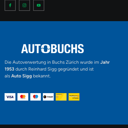
I
I
I
c
c
c
o
o
o
n
n
n
-
-
-
f
i
y
a
n
o
c
s
u
e
t
t
b
a
u
o
g
b
o
r
e
k
a
-
m
v
-
1
Die Autoverwertung in Buchs Zürich wurde im
Jahr
1953
durch Reinhard Sigg gegründet und ist
als
Auto Sigg
bekannt.