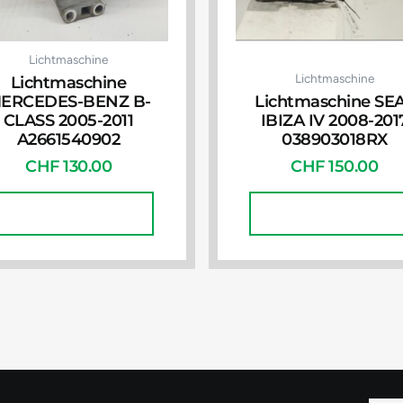
Lichtmaschine
Lichtmaschine
Lichtmaschine
ERCEDES-BENZ B-
Lichtmaschine SE
CLASS 2005-2011
IBIZA IV 2008-201
A2661540902
038903018RX
CHF
130.00
CHF
150.00
In Den Warenkorb
In Den Warenkorb