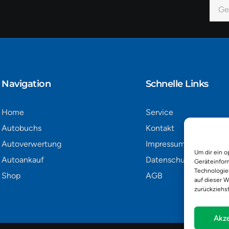
E-
Mail
Alter
Navigation​
Schnelle Links
Home
Service
Autobuchs
Kontakt
Autoverwertung
Impressum
Um dir ein o
Autoankauf
Datenschutz
Geräteinfor
Technologie
Shop
AGB
auf dieser W
zurückziehs
Akze