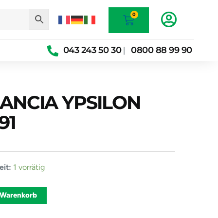
Warenkorb
0
043 243 50 30
0800 88 99 90
|
LANCIA YPSILON
91
ine
it:
1 vorrätig
Alternative:
 Warenkorb