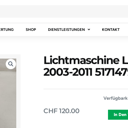
ERTUNG
SHOP
DIENSTLEISTUNGEN
KONTAKT
Lichtmaschine 
2003-2011 517147
Lichtmasch
Verfügbarke
LANCIA
CHF
120.00
YPSILON
In Den
2003-
2011