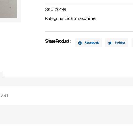
51714791
SKU
20199
Menge
Lichtmaschine
Kategorie
Share Product :
Facebook
Twitter
4791