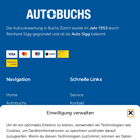
Die Autoverwertung in Buchs Zürich wurde im
Jahr 1953
durch
Reinhard Sigg gegründet und ist als
Auto Sigg
bekannt.
Navigation​
Schnelle Links
Home
Service
Autobuchs
Kontakt
Autoverwertung
Impressum
Einwilligung verwalten
Autoankauf
Datenschutz
Um dir ein optimales Erlebnis zu bieten, verwenden wir Technologien wie
Shop
AGB
Cookies, um Geräteinformationen zu speichern und/oder darauf
zuzugreifen. Wenn du diesen Technologien zustimmst, können wir Daten