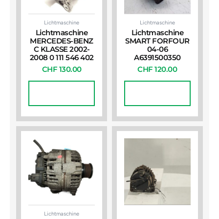
Lichtmaschine
Lichtmaschine
Lichtmaschine
Lichtmaschine
MERCEDES-BENZ
SMART FORFOUR
C KLASSE 2002-
04-06
2008 0 111 546 402
A6391500350
CHF
130.00
CHF
120.00
In Den
In Den
Warenkorb
Warenkorb
Lichtmaschine