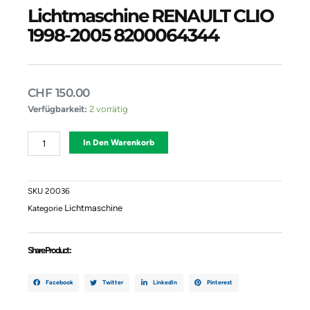
Lichtmaschine RENAULT CLIO
1998-2005 8200064344
CHF
150.00
Lichtmaschine
Verfügbarkeit:
2 vorrätig
RENAULT
CLIO
Alternative:
In Den Warenkorb
1998-
2005
8200064344
Menge
SKU
20036
Lichtmaschine
Kategorie
Share Product :
Facebook
Twitter
LinkedIn
Pinterest