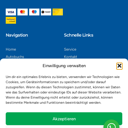
Navigation​
Schnelle Links
Home
Service
Autobuchs
Kontakt
Autoverwertung
Impressum
Einwilligung verwalten
Autoankauf
Datenschutz
Um dir ein optimales Erlebnis zu bieten, verwenden wir Technologien wie
Shop
AGB
Cookies, um Geräteinformationen zu speichern und/oder darauf
zuzugreifen. Wenn du diesen Technologien zustimmst, können wir Daten
Kontakt
wie das Surfverhalten oder eindeutige IDs auf dieser Website verarbeiten.
Wenn du deine Einwilligung nicht erteilst oder zurückziehst, können
bestimmte Merkmale und Funktionen beeinträchtigt werden.
Autoverwertung Khatib GmbH, Riedackerweg 14, 8107 Buchs,
Schweiz
admin@autobuchs.ch
Akzeptieren
043 243 50 30