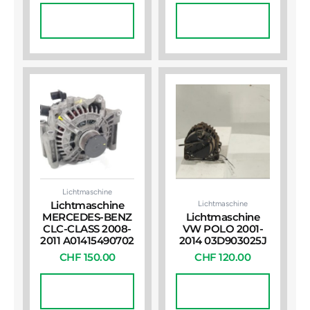
In Den
In Den
Warenkorb
Warenkorb
Lichtmaschine
Lichtmaschine
Lichtmaschine
MERCEDES-BENZ
Lichtmaschine
CLC-CLASS 2008-
VW POLO 2001-
2011 A01415490702
2014 03D903025J
CHF
150.00
CHF
120.00
In Den
In Den
Warenkorb
Warenkorb