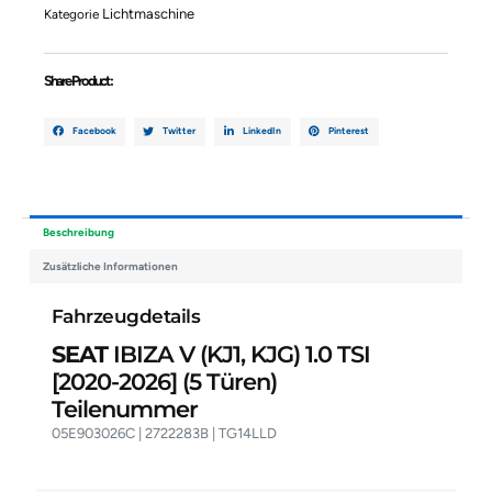
TSI
Lichtmaschine
Kategorie
05E903026C
2722283B
TG14LLD
Share Product :
Menge
Facebook
Twitter
LinkedIn
Pinterest
Beschreibung
Zusätzliche Informationen
Fahrzeugdetails
SEAT
IBIZA V (KJ1, KJG) 1.0 TSI
[2020-2026]
(5 Türen)
Teilenummer
05E903026C | 2722283B | TG14LLD