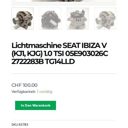
Lichtmaschine SEAT IBIZA V
(KJ1, KJG) 1.0 TSI 05E903026C
2722283B TG14LLD
CHF
100.00
Lichtmaschine
Verfügbarkeit:
1 vorrätig
SEAT
IBIZA
Alternative:
In Den Warenkorb
V
(KJ1,
KJG)
1.0
SKU
65783