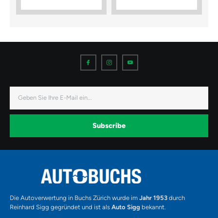
I
I
I
c
c
c
o
o
o
n
n
n
-
-
-
f
i
y
a
n
o
E-
c
s
u
Mail
e
t
t
b
a
u
o
g
b
o
r
e
k
a
-
Subscribe
m
v
-
1
Alternative:
Die Autoverwertung in Buchs Zürich wurde im
Jahr 1953
durch
Reinhard Sigg gegründet und ist als
Auto Sigg
bekannt.