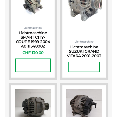
Lichtmaschine
Lichtmaschine
SMART CITY-
COUPE 1999-2004
Lichtmaschine
A0111548002
Lichtmaschine
SUZUKI GRAND
CHF
130.00
VITARA 2001-2003
In Den
Warenkorb
Weiterlesen