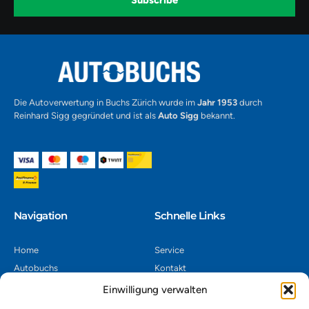
Subscribe
m
v
-
1
Alternative:
Die Autoverwertung in Buchs Zürich wurde im
Jahr 1953
durch
Reinhard Sigg gegründet und ist als
Auto Sigg
bekannt.
Navigation​
Schnelle Links
Home
Service
Autobuchs
Kontakt
Autoverwertung
Impressum
Einwilligung verwalten
Autoankauf
Datenschutz