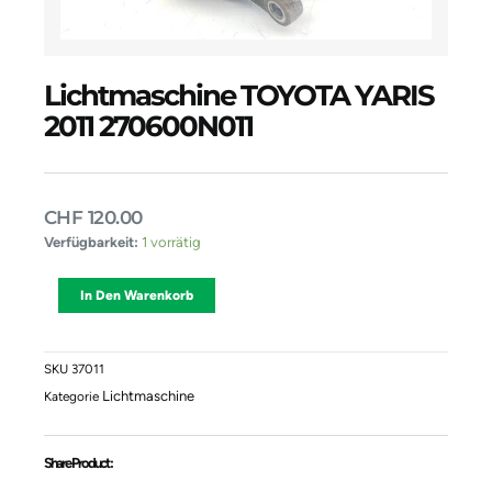
Lichtmaschine TOYOTA YARIS
2011 270600N011
CHF
120.00
Lichtmaschine
Verfügbarkeit:
1 vorrätig
TOYOTA
YARIS
Alternative:
In Den Warenkorb
2011
270600N011
Menge
SKU
37011
Lichtmaschine
Kategorie
Share Product :