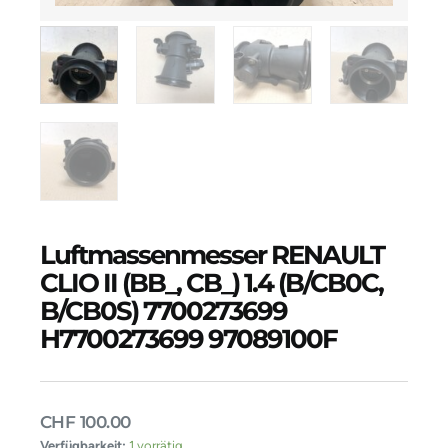
Luftmassenmesser RENAULT
CLIO II (BB_, CB_) 1.4 (B/CB0C,
B/CB0S) 7700273699
H7700273699 97089100F
CHF
100.00
Luftmassenmesser
Verfügbarkeit:
1 vorrätig