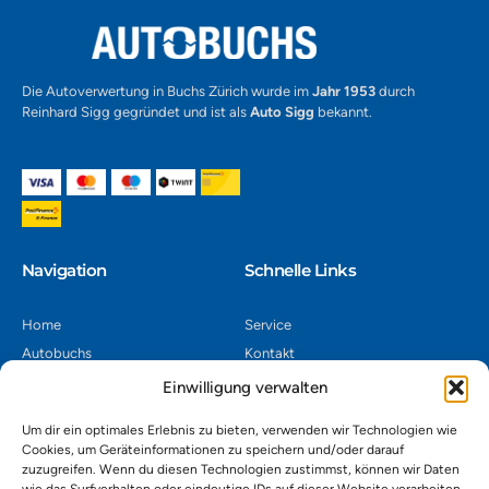
Die Autoverwertung in Buchs Zürich wurde im
Jahr 1953
durch
Reinhard Sigg gegründet und ist als
Auto Sigg
bekannt.
Navigation​
Schnelle Links
Home
Service
Autobuchs
Kontakt
Autoverwertung
Impressum
Einwilligung verwalten
Autoankauf
Datenschutz
Um dir ein optimales Erlebnis zu bieten, verwenden wir Technologien wie
Shop
AGB
Cookies, um Geräteinformationen zu speichern und/oder darauf
zuzugreifen. Wenn du diesen Technologien zustimmst, können wir Daten
Kontakt