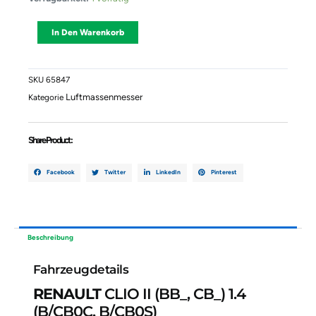
RENAULT
CLIO
Alternative:
In Den Warenkorb
II
(BB_,
CB_)
1.4
SKU
65847
(B/CB0C,
Luftmassenmesser
Kategorie
B/CB0S)
7700273699
H7700273699
Share Product :
97089100F
Menge
Facebook
Twitter
LinkedIn
Pinterest
Beschreibung
Fahrzeugdetails
RENAULT
CLIO II (BB_, CB_) 1.4
(B/CB0C, B/CB0S)