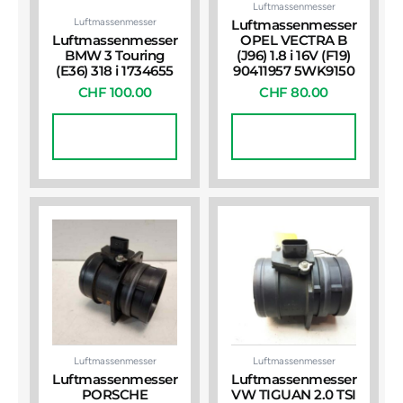
Luftmassenmesser
Luftmassenmesser
Luftmassenmesser
Luftmassenmesser
OPEL VECTRA B
BMW 3 Touring
(J96) 1.8 i 16V (F19)
(E36) 318 i 1734655
90411957 5WK9150
CHF
100.00
CHF
80.00
In Den
In Den
Warenkorb
Warenkorb
Luftmassenmesser
Luftmassenmesser
Luftmassenmesser
Luftmassenmesser
PORSCHE
VW TIGUAN 2.0 TSI