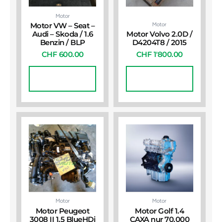
Motor
Motor
Motor VW – Seat –
Audi – Skoda / 1.6
Motor Volvo 2.0D /
Benzin / BLP
D4204T8 / 2015
CHF
600.00
CHF
1'800.00
In Den
In Den
Warenkorb
Warenkorb
Motor
Motor
Motor Peugeot
Motor Golf 1.4
3008 II 1.5 BlueHDi
CAXA nur 70.000