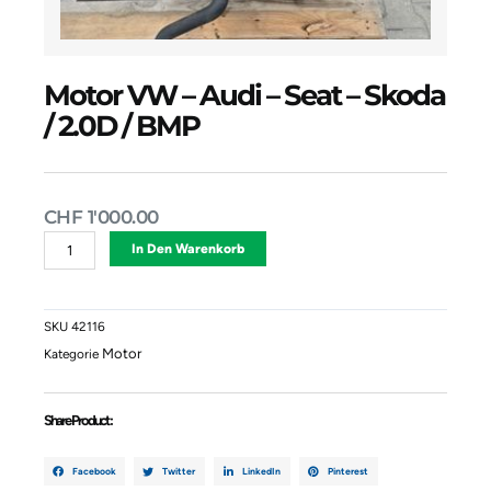
Motor VW – Audi – Seat – Skoda
/ 2.0D / BMP
CHF
1'000.00
Motor
Alternative:
In Den Warenkorb
VW
-
Audi
-
SKU
42116
Seat
Motor
Kategorie
-
Skoda
/
Share Product :
2.0D
/
BMP
Facebook
Twitter
LinkedIn
Pinterest
Menge