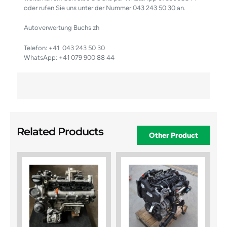
oder rufen Sie uns unter der Nummer 043 243 50 30 an.
Autoverwertung Buchs zh
Telefon: +41
043 243 50 30
WhatsApp: +41 079 900 88 44
Related Products
Other Product