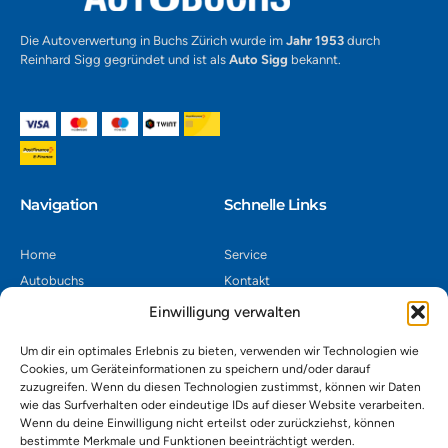
Die Autoverwertung in Buchs Zürich wurde im
Jahr 1953
durch
Reinhard Sigg gegründet und ist als
Auto Sigg
bekannt.
Navigation​
Schnelle Links
Home
Service
Autobuchs
Kontakt
Autoverwertung
Impressum
Einwilligung verwalten
Autoankauf
Datenschutz
Um dir ein optimales Erlebnis zu bieten, verwenden wir Technologien wie
Shop
AGB
Cookies, um Geräteinformationen zu speichern und/oder darauf
zuzugreifen. Wenn du diesen Technologien zustimmst, können wir Daten
Kontakt
wie das Surfverhalten oder eindeutige IDs auf dieser Website verarbeiten.
Wenn du deine Einwilligung nicht erteilst oder zurückziehst, können
bestimmte Merkmale und Funktionen beeinträchtigt werden.