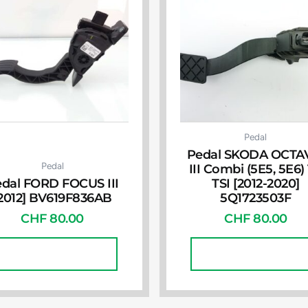
Pedal
Pedal SKODA OCTA
Pedal
III Combi (5E5, 5E6) 
dal FORD FOCUS III
TSI [2012-2020]
2012] BV619F836AB
5Q1723503F
CHF
80.00
CHF
80.00
In Den Warenkorb
In Den Warenkorb