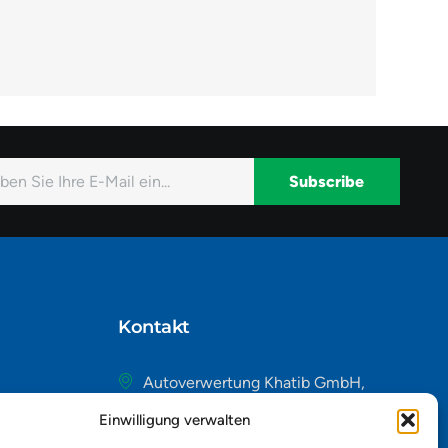
Subscribe
native:
Kontakt
Autoverwertung Khatib GmbH,
Riedackerweg 14, 8107 Buchs,
Einwilligung verwalten
Schweiz