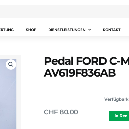
ERTUNG
SHOP
DIENSTLEISTUNGEN
KONTAKT
Pedal FORD C-M
AV619F836AB
Pedal
Verfügbarke
FORD
CHF
80.00
C-
In Den
MAX
[2013]