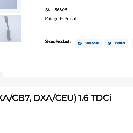
AV619F836
SKU
56808
Menge
Pedal
Kategorie
Share Product :
Facebook
Twitter
/CB7, DXA/CEU) 1.6 TDCi