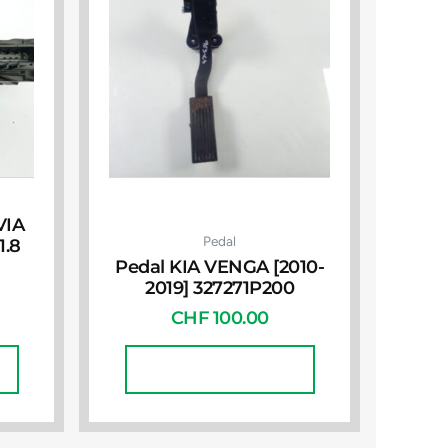
VIA
Pedal
1.8
Pedal KIA VENGA [2010-
2019] 327271P200
CHF
100.00
In Den Warenkorb