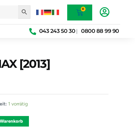
Warenkorb
0
043 243 50 30
0800 88 99 90
|
AX [2013]
it:
1 vorrätig
Alternative:
 Warenkorb