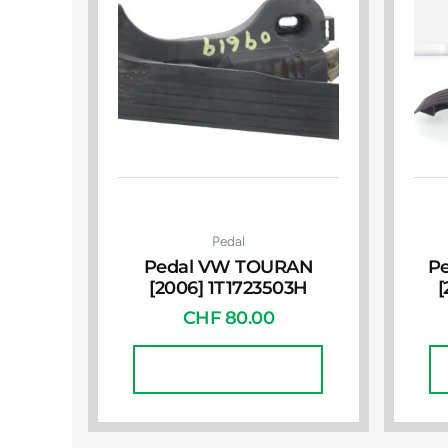
Pedal
Pedal VW TOURAN
Pe
[2006] 1T1723503H
[
CHF
80.00
In Den Warenkorb