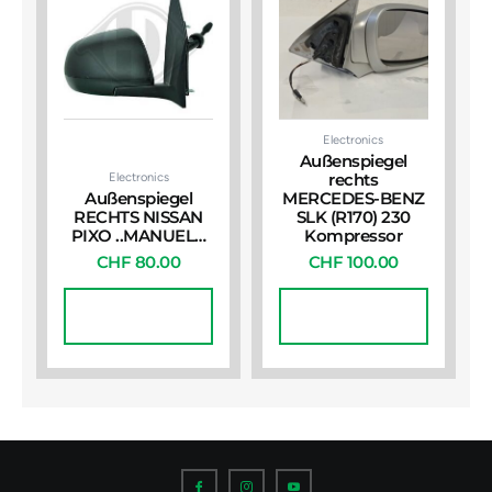
Electronics
Außenspiegel
Electronics
rechts
Außenspiegel
MERCEDES-BENZ
RECHTS NISSAN
SLK (R170) 230
PIXO ..MANUEL…
Kompressor
CHF
80.00
CHF
100.00
In Den
In Den
Warenkorb
Warenkorb
I
I
I
c
c
c