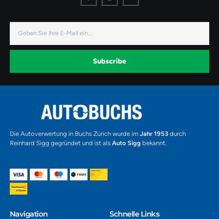
o
o
o
n
n
n
-
-
-
f
i
y
a
n
o
E-
c
s
u
Mail
e
t
t
b
a
u
o
g
b
o
r
e
k
a
-
Subscribe
m
v
-
1
Alternative:
Die Autoverwertung in Buchs Zürich wurde im
Jahr 1953
durch
Reinhard Sigg gegründet und ist als
Auto Sigg
bekannt.
Navigation​
Schnelle Links