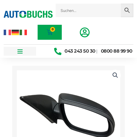
Zum
Inhalt
springen
0
Warenkorb
043 243 50 30
0800 88 99 90
|