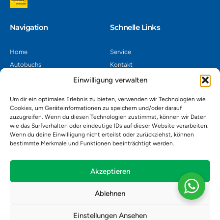
Navigation​
Schnelle Links
Home
Service
Autobuchs
Kontakt
Autoverwertung
Impressum
Einwilligung verwalten
Autoankauf
Datenschutz
Um dir ein optimales Erlebnis zu bieten, verwenden wir Technologien wie
Shop
AGB
Cookies, um Geräteinformationen zu speichern und/oder darauf
zuzugreifen. Wenn du diesen Technologien zustimmst, können wir Daten
Kontakt
wie das Surfverhalten oder eindeutige IDs auf dieser Website verarbeiten.
Wenn du deine Einwilligung nicht erteilst oder zurückziehst, können
bestimmte Merkmale und Funktionen beeinträchtigt werden.
Autoverwertung Khatib GmbH, Riedackerweg 14, 8107 Buchs,
Schweiz
admin@autobuchs.ch
Akzeptieren
043 243 50 30
Ablehnen
Einstellungen Ansehen
Copyright © 2025 Autobuchs. Design & Development by
Madex IT