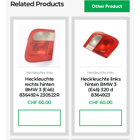
Related Products
Other Product
Heckleuchte links
Heckleuchte links
Heckleuchte
Heckleuchte links
rechts hinten
hinten BMW 3
BMW 3 (E46)
(E46) 320 d
8364924 230522R
8364923
CHF
60.00
CHF
60.00
In Den
In Den
Warenkorb
Warenkorb