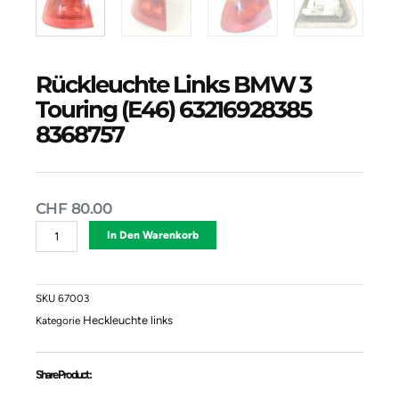
Rückleuchte Links BMW 3
Touring (E46) 63216928385
8368757
CHF
80.00
Rückleuchte
Alternative:
In Den Warenkorb
Links
BMW
3
Touring
SKU
67003
(E46)
Heckleuchte links
Kategorie
63216928385
8368757
Menge
Share Product :