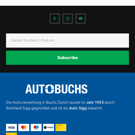
I
I
I
c
c
c
o
o
o
n
n
n
-
-
-
f
i
y
a
n
o
E-
c
s
u
Mail
e
t
t
b
a
u
o
g
b
o
r
e
k
a
-
Subscribe
m
v
-
1
Alternative:
Die Autoverwertung in Buchs Zürich wurde im
Jahr 1953
durch
Reinhard Sigg gegründet und ist als
Auto Sigg
bekannt.