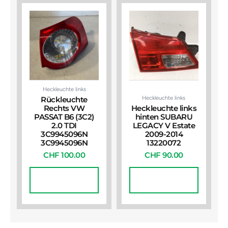
Heckleuchte links
Heckleuchte links
Rückleuchte
Rechts VW
Heckleuchte links
PASSAT B6 (3C2)
hinten SUBARU
2.0 TDI
LEGACY V Estate
3C9945096N
2009-2014
3C9945096N
13220072
CHF
100.00
CHF
90.00
In Den
In Den
Warenkorb
Warenkorb