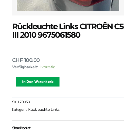
Rückleuchte Links CITROËN C5
III 2010 9675061580
CHF
100.00
Rückleuchte
Verfügbarkeit:
1 vorrätig
Links
CITROËN
Alternative:
In Den Warenkorb
C5
III
2010
9675061580
SKU
70353
Menge
Rückleuchte Links
Kategorie
Share Product :