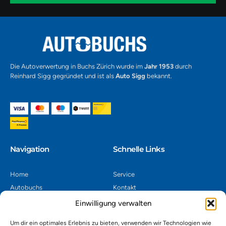
1
Alternative:
Die Autoverwertung in Buchs Zürich wurde im
Jahr 1953
durch
Reinhard Sigg gegründet und ist als
Auto Sigg
bekannt.
Navigation​
Schnelle Links
Home
Service
Autobuchs
Kontakt
Autoverwertung
Impressum
Einwilligung verwalten
Autoankauf
Datenschutz
Um dir ein optimales Erlebnis zu bieten, verwenden wir Technologien wie