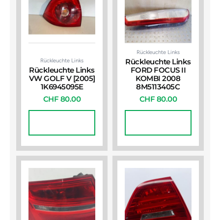
Rückleuchte Links
Rückleuchte Links
Rückleuchte Links
Rückleuchte Links
FORD FOCUS II
VW GOLF V [2005]
KOMBI 2008
1K6945095E
8M5113405C
CHF
80.00
CHF
80.00
In Den
In Den
Warenkorb
Warenkorb