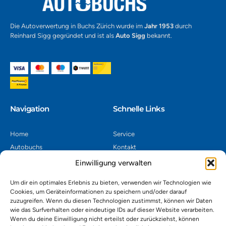
Die Autoverwertung in Buchs Zürich wurde im
Jahr 1953
durch
Reinhard Sigg gegründet und ist als
Auto Sigg
bekannt.
Navigation​
Schnelle Links
Home
Service
Autobuchs
Kontakt
Autoverwertung
Impressum
Einwilligung verwalten
Autoankauf
Datenschutz
Um dir ein optimales Erlebnis zu bieten, verwenden wir Technologien wie
Shop
AGB
Cookies, um Geräteinformationen zu speichern und/oder darauf
zuzugreifen. Wenn du diesen Technologien zustimmst, können wir Daten
Kontakt
wie das Surfverhalten oder eindeutige IDs auf dieser Website verarbeiten.
Wenn du deine Einwilligung nicht erteilst oder zurückziehst, können