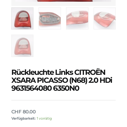
Rückleuchte Links CITROËN
XSARA PICASSO (N68) 2.0 HDi
9631564080 6350N0
CHF
80.00
Rückleuchte
Verfügbarkeit:
1 vorrätig
Links