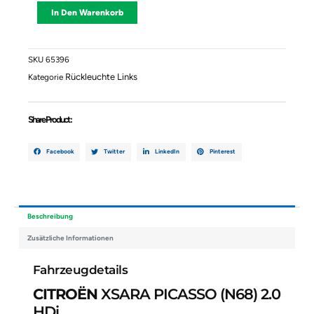
CITROËN
Alternative:
In Den Warenkorb
XSARA
PICASSO
(N68)
2.0
SKU
65396
HDi
Rückleuchte Links
Kategorie
9631564080
6350N0
Menge
Share Product :
Facebook
Twitter
LinkedIn
Pinterest
Beschreibung
Zusätzliche Informationen
Fahrzeugdetails
CITROËN
XSARA PICASSO (N68) 2.0
HDi