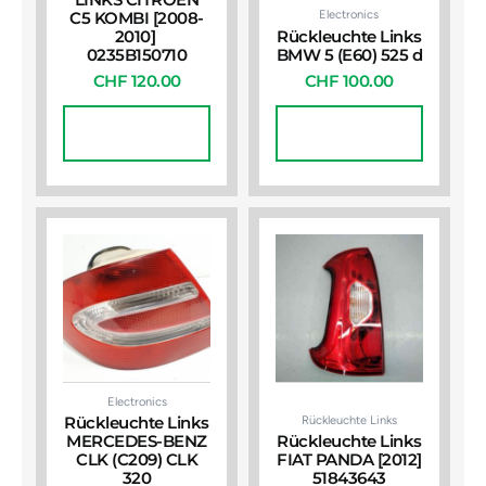
Electronics
C5 KOMBI [2008-
2010]
Rückleuchte Links
0235B150710
BMW 5 (E60) 525 d
CHF
120.00
CHF
100.00
In Den
In Den
Warenkorb
Warenkorb
Electronics
Rückleuchte Links
Rückleuchte Links
MERCEDES-BENZ
Rückleuchte Links
CLK (C209) CLK
FIAT PANDA [2012]
320
51843643