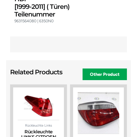
[1999-2011]
( Türen)
Teilenummer
9631564080 | 6350N0
Related Products
Other Product
Rückleuchte Links
Rückleuchte
LINKS CITROEN