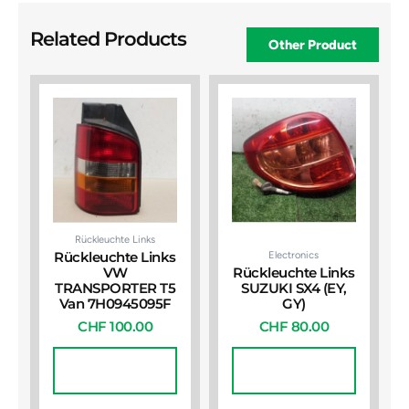
Related Products
Other Product
Rückleuchte Links
Electronics
Rückleuchte Links
VW
Rückleuchte Links
TRANSPORTER T5
SUZUKI SX4 (EY,
Van 7H0945095F
GY)
CHF
100.00
CHF
80.00
In Den
In Den
Warenkorb
Warenkorb