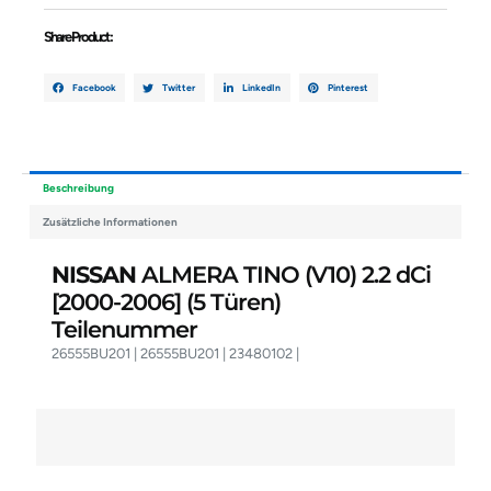
Menge
Share Product :
Facebook
Twitter
LinkedIn
Pinterest
Beschreibung
Zusätzliche Informationen
NISSAN
ALMERA TINO (V10) 2.2 dCi
[2000-2006]
(5 Türen)
Teilenummer
26555BU201 | 26555BU201 | 23480102 |