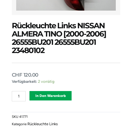
Rückleuchte Links NISSAN
ALMERA TINO [2000-2006]
26555BU201 26555BU201
23480102
CHF
120.00
Rückleuchte
Verfügbarkeit:
2 vorrätig
Links
NISSAN
Alternative:
In Den Warenkorb
ALMERA
TINO
[2000-
2006]
SKU
41771
26555BU201
Rückleuchte Links
Kategorie
26555BU201
23480102