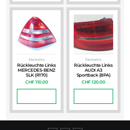
Electronics
Electronics
Rückleuchte Links
Rückleuchte Links
MERCEDES-BENZ
AUDI A3
SLK (R170)
Sportback (8PA)
CHF
110.00
CHF
120.00
In Den
In Den
Warenkorb
Warenkorb
I
I
I