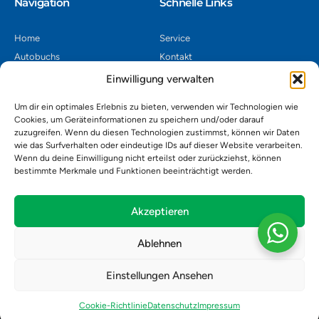
Navigation​
Schnelle Links
Home
Service
Autobuchs
Kontakt
Autoverwertung
Impressum
Einwilligung verwalten
Autoankauf
Datenschutz
Um dir ein optimales Erlebnis zu bieten, verwenden wir Technologien wie
Shop
AGB
Cookies, um Geräteinformationen zu speichern und/oder darauf
zuzugreifen. Wenn du diesen Technologien zustimmst, können wir Daten
Kontakt
wie das Surfverhalten oder eindeutige IDs auf dieser Website verarbeiten.
Wenn du deine Einwilligung nicht erteilst oder zurückziehst, können
bestimmte Merkmale und Funktionen beeinträchtigt werden.
Autoverwertung Khatib GmbH, Riedackerweg 14, 8107 Buchs,
Schweiz
admin@autobuchs.ch
Akzeptieren
043 243 50 30
Ablehnen
Einstellungen Ansehen
Copyright © 2025 Autobuchs. Design & Development by
Madex IT
Solution
.
Cookie-Richtlinie
Datenschutz
Impressum
Alle Produkte
Über uns
Kontakt