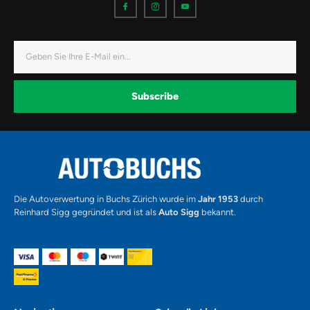
c
c
c
o
o
o
n
n
n
-
-
-
f
i
y
a
n
o
E-
c
s
u
Mail
e
t
t
b
a
u
o
g
b
o
r
e
k
a
-
Subscribe
m
v
-
1
Alternative:
Die Autoverwertung in Buchs Zürich wurde im
Jahr 1953
durch
Reinhard Sigg gegründet und ist als
Auto Sigg
bekannt.