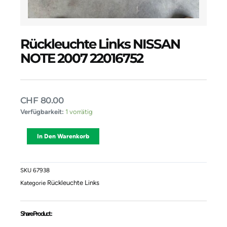
Rückleuchte Links NISSAN
NOTE 2007 22016752
CHF
80.00
Rückleuchte
Verfügbarkeit:
1 vorrätig
Links
NISSAN
Alternative:
In Den Warenkorb
NOTE
2007
22016752
Menge
SKU
67938
Rückleuchte Links
Kategorie
Share Product :