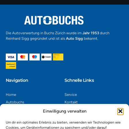
Die Autoverwertung in Buchs Zürich wurde im
Jahr 1953
durch
Reinhard Sigg gegründet und ist als
Auto Sigg
bekannt.
Navigation​
Schnelle Links
Home
Service
Autobuchs
Kontakt
Autoverwertung
Impressum
Einwilligung verwalten
Autoankauf
Datenschutz
Um dir ein optimales Erlebnis zu bieten, verwenden wir Technologien wie
Shop
AGB
Cookies, um Geräteinformationen zu speichern und/oder darauf