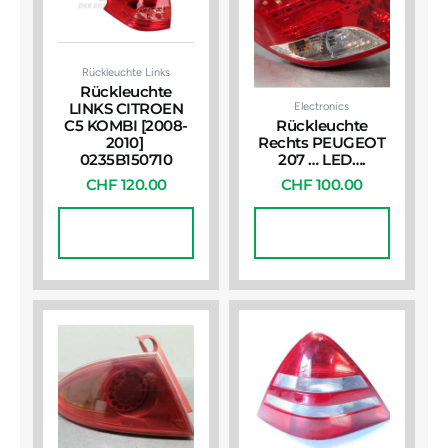
Rückleuchte Links
Rückleuchte
Electronics
LINKS CITROEN
C5 KOMBI [2008-
Rückleuchte
2010]
Rechts PEUGEOT
0235B150710
207 … LED….
CHF
120.00
CHF
100.00
In Den
In Den
Warenkorb
Warenkorb