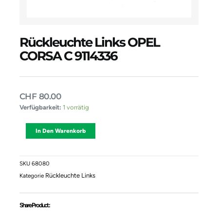
Rückleuchte Links OPEL
CORSA C 9114336
CHF
80.00
Rückleuchte
Verfügbarkeit:
1 vorrätig
Links
OPEL
Alternative:
In Den Warenkorb
CORSA
C
9114336
Menge
SKU
68080
Rückleuchte Links
Kategorie
Share Product :