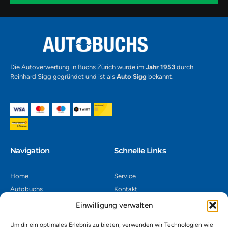
1
Alternative:
Die Autoverwertung in Buchs Zürich wurde im
Jahr 1953
durch
Reinhard Sigg gegründet und ist als
Auto Sigg
bekannt.
Navigation​
Schnelle Links
Home
Service
Autobuchs
Kontakt
Autoverwertung
Impressum
Einwilligung verwalten
Autoankauf
Datenschutz
Um dir ein optimales Erlebnis zu bieten, verwenden wir Technologien wie