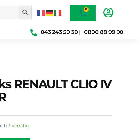
Warenkorb
0
043 243 50 30
0800 88 99 90
|
nks RENAULT CLIO IV
R
e
it:
1 vorrätig