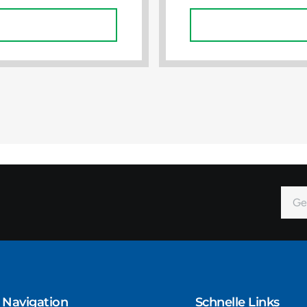
In Den Warenkorb
In Den Warenkorb
E-
Mail
Alter
Navigation​
Schnelle Links