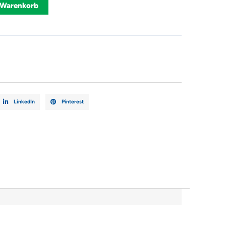
Alternative:
 Warenkorb
R
LinkedIn
Pinterest