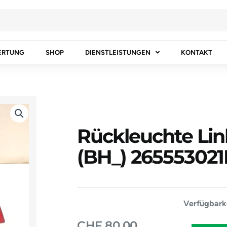
ERTUNG
SHOP
DIENSTLEISTUNGEN
KONTAKT
Rückleuchte Li
(BH_) 265553021
Rückleucht
Verfügbarke
Links
CHF
80.00