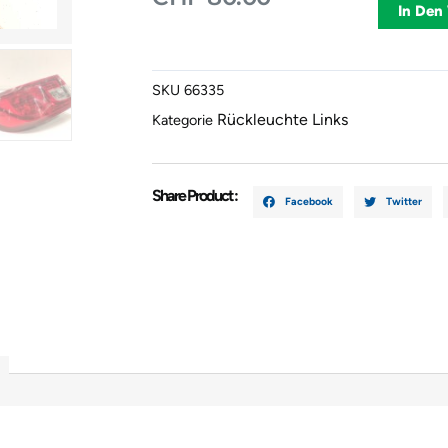
RENAULT
In Den
CLIO
IV
(BH_)
SKU
66335
265553021
Rückleuchte Links
Menge
Kategorie
Share Product :
Facebook
Twitter