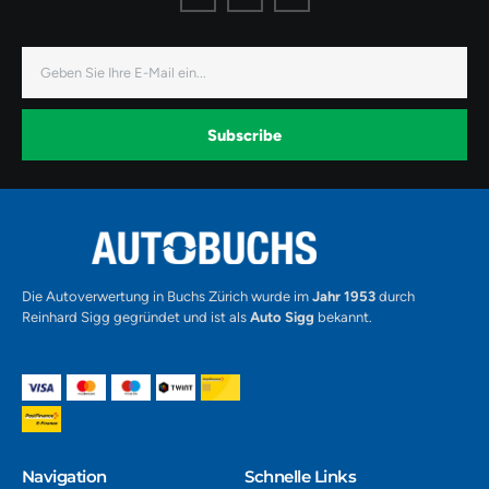
o
o
o
n
n
n
-
-
-
f
i
y
a
n
o
E-
c
s
u
Mail
e
t
t
b
a
u
o
g
b
o
r
e
k
a
-
Subscribe
m
v
-
1
Alternative:
Die Autoverwertung in Buchs Zürich wurde im
Jahr 1953
durch
Reinhard Sigg gegründet und ist als
Auto Sigg
bekannt.
Navigation​
Schnelle Links