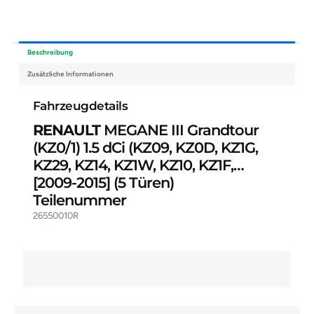
Beschreibung
Zusätzliche Informationen
Fahrzeugdetails
RENAULT
MEGANE III Grandtour
(KZ0/1) 1.5 dCi (KZ09, KZ0D, KZ1G,
KZ29, KZ14, KZ1W, KZ10, KZ1F,…
[2009-2015]
(5 Türen)
Teilenummer
26550010R