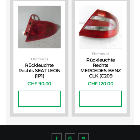
Electronics
Electronics
Rückleuchte
Rückleuchte
Rechts
Rechts SEAT LEON
MERCEDES-BENZ
(1P1)
CLK (C209
CHF
90.00
CHF
120.00
In Den
In Den
Warenkorb
Warenkorb
I
I
I
c
c
c