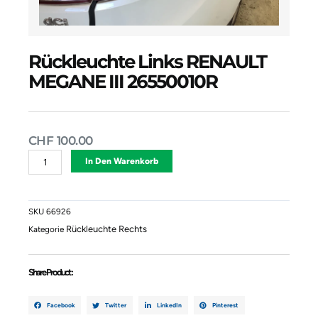
Rückleuchte Links RENAULT
MEGANE III 26550010R
CHF
100.00
Rückleuchte
Alternative:
In Den Warenkorb
Links
RENAULT
MEGANE
III
SKU
66926
26550010R
Rückleuchte Rechts
Kategorie
Menge
Share Product :
Facebook
Twitter
LinkedIn
Pinterest