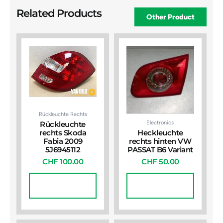
Related Products
Other Product
Rückleuchte Rechts
Electronics
Rückleuchte
rechts Skoda
Heckleuchte
Fabia 2009
rechts hinten VW
5J6945112
PASSAT B6 Variant
CHF
100.00
CHF
50.00
In Den
In Den
Warenkorb
Warenkorb